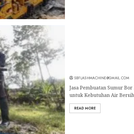
Jasa Pembuatan Sumur Bo
Profesional untuk Kebut
Sekarang: wa.me/6281804
SBFLASHMACHINE@GMAIL.COM
Jasa Pembuatan Sumur Bor K
untuk Kebutuhan Air Bersih
READ MORE