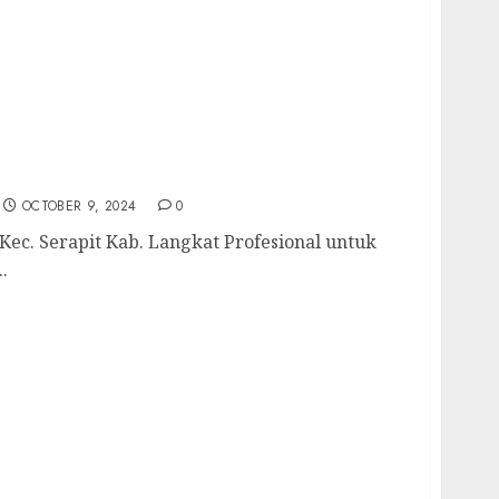
 Kec. Serapit Kab. Langkat Profesional
sih Anda Hubungi Kami Sekarang:
OCTOBER 9, 2024
0
ec. Serapit Kab. Langkat Profesional untuk
.