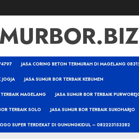
MURBOR.BIZ
74797
JASA CORING BETON TERMURAH DI MAGELANG 0831
 JOGJA
JASA SUMUR BOR TERBAIK KEBUMEN
 TERBAIK MAGELANG
JASA SUMUR BOR TERBAIK PURWOREJ
BOR TERBAIK SOLO
JASA SUMUR BOR TERBAIK SUKOHARJO
PROGO SUPER TERDEKAT DI GUNUNGKIDUL – 082223153282