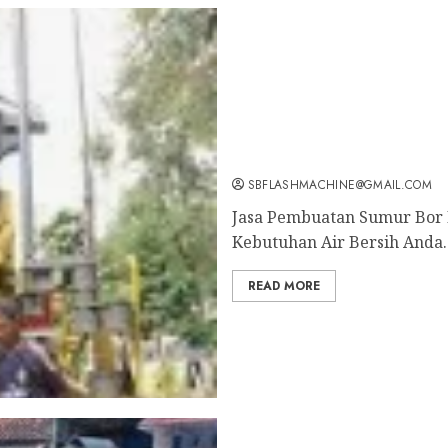
Jasa Pembuatan Sumur Bor
untuk Kebutuhan Air Ber
wa.me/6281804698435
SBFLASHMACHINE@GMAIL.COM
Jasa Pembuatan Sumur Bor K
Kebutuhan Air Bersih Anda..
READ MORE