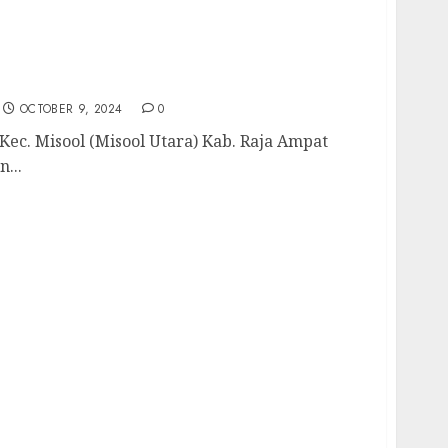
 Kec. Misool (Misool Utara) Kab. Raja
 Kebutuhan Air Bersih Anda Hubungi Kami
698435
OCTOBER 9, 2024
0
ec. Misool (Misool Utara) Kab. Raja Ampat
...