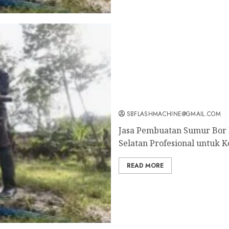
Jasa Pembuatan Sumur Bo
Selatan Profesional unt
Sekarang: wa.me/6281804
SBFLASHMACHINE@GMAIL.COM
Jasa Pembuatan Sumur Bor 
Selatan Profesional untuk K
READ MORE