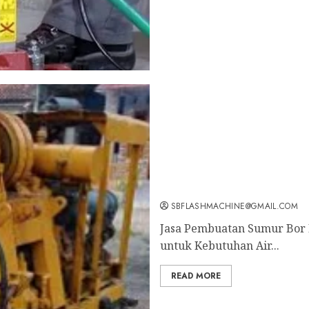
Jasa Pembuatan Sumur Bor
Profesional untuk Kebut
Sekarang: wa.me/6281804
SBFLASHMACHINE@GMAIL.COM
Jasa Pembuatan Sumur Bor Ke
untuk Kebutuhan Air...
READ MORE