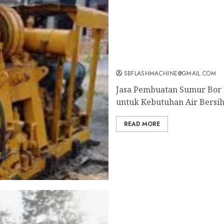
Jasa Pembuatan Sumur B
Profesional untuk Kebut
Sekarang: wa.me/6281804
SBFLASHMACHINE@GMAIL.COM
Jasa Pembuatan Sumur Bor 
untuk Kebutuhan Air Bersih
READ MORE