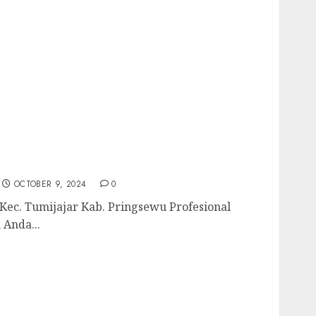
r Kec. Tumijajar Kab. Pringsewu
uhan Air Bersih Anda Hubungi Kami
698435
OCTOBER 9, 2024
0
ec. Tumijajar Kab. Pringsewu Profesional
 Anda...