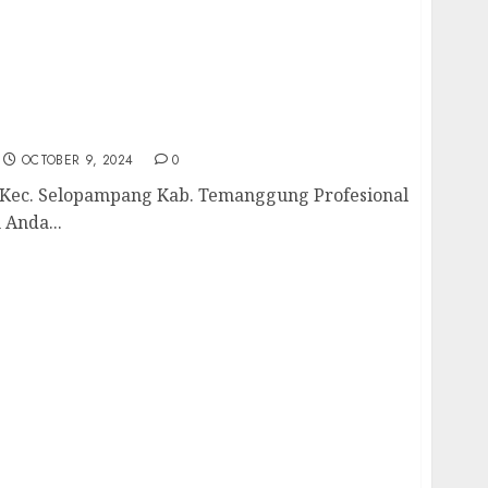
or Kec. Selopampang Kab. Temanggung
uhan Air Bersih Anda Hubungi Kami
698435
OCTOBER 9, 2024
0
Kec. Selopampang Kab. Temanggung Profesional
 Anda...