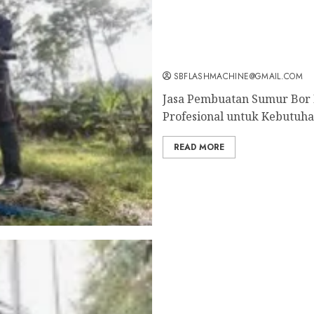
Jasa Pembuatan Sumur Bor
Ampat Profesional untuk
Sekarang: wa.me/6281804
SBFLASHMACHINE@GMAIL.COM
Jasa Pembuatan Sumur Bor K
Profesional untuk Kebutuhan
READ MORE