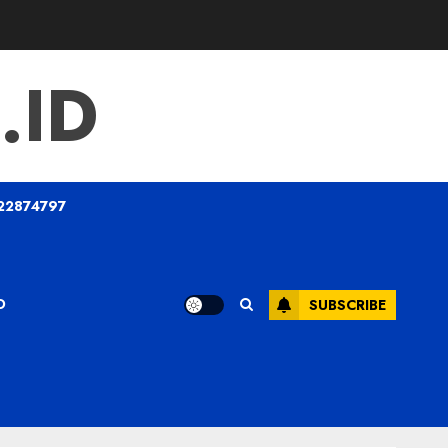
.ID
22874797
O
SUBSCRIBE