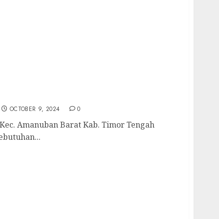
r Kec. Amanuban Barat Kab. Timor Tengah
uk Kebutuhan Air Bersih Anda Hubungi Kami
698435
OCTOBER 9, 2024
0
Kec. Amanuban Barat Kab. Timor Tengah
ebutuhan...