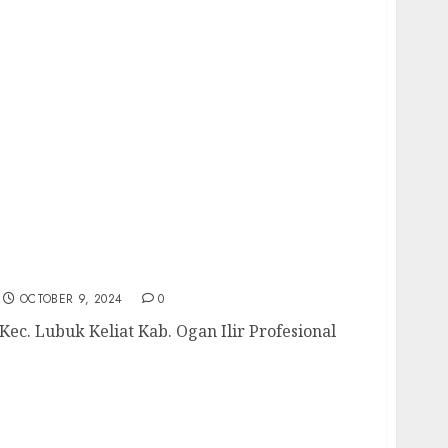
 Kec. Lubuk Keliat Kab. Ogan Ilir
uhan Air Bersih Anda Hubungi Kami
698435
OCTOBER 9, 2024
0
c. Lubuk Keliat Kab. Ogan Ilir Profesional