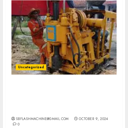
Uncategorized
Jasa Pembuatan Sumur Bor Kec.
Selopampang Kab. Temanggung
Profesional untuk Kebutuhan Air Bersih
Anda Hubungi Kami Sekarang:
wa.me/6281804698435
SBFLASHMACHINE@GMAIL.COM
OCTOBER 9, 2024
0