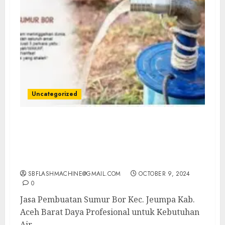
Uncategorized
Jasa Pembuatan Sumur Bor Kec. Jeumpa
Kab. Aceh Barat Daya Profesional untuk
Kebutuhan Air Bersih Anda Hubungi Kami
Sekarang: wa.me/6281804698435
SBFLASHMACHINE@GMAIL.COM
OCTOBER 9, 2024
0
Jasa Pembuatan Sumur Bor Kec. Jeumpa Kab.
Aceh Barat Daya Profesional untuk Kebutuhan
Air...