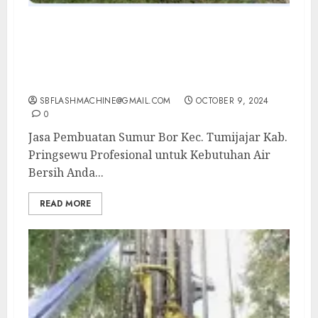
Jasa Pembuatan Sumur Bor Kec. Tumijajar
Kab. Pringsewu Profesional untuk
Kebutuhan Air Bersih Anda Hubungi Kami
Sekarang: wa.me/6281804698435
SBFLASHMACHINE@GMAIL.COM
OCTOBER 9, 2024
0
Jasa Pembuatan Sumur Bor Kec. Tumijajar Kab.
Pringsewu Profesional untuk Kebutuhan Air
Bersih Anda...
READ MORE