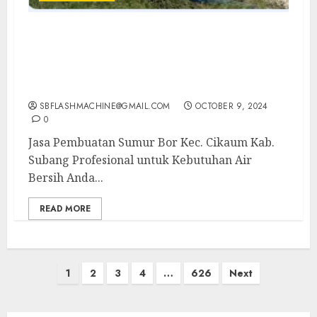
Jasa Pembuatan Sumur Bor Kec. Cikaum
Kab. Subang Profesional untuk Kebutuhan
Air Bersih Anda Hubungi Kami Sekarang:
wa.me/6281804698435
SBFLASHMACHINE@GMAIL.COM
OCTOBER 9, 2024
0
Jasa Pembuatan Sumur Bor Kec. Cikaum Kab.
Subang Profesional untuk Kebutuhan Air
Bersih Anda...
READ MORE
Posts
1
2
3
4
…
626
Next
pagination