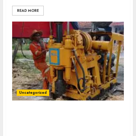
READ MORE
Uncategorized
Jasa Pembuatan Sumur Bor Kec. Lubuk
Keliat Kab. Ogan Ilir Profesional untuk
Kebutuhan Air Bersih Anda Hubungi Kami
Sekarang: wa.me/6281804698435