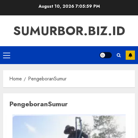
Skip
August 10, 2026
7:06:00 PM
to
content
SUMURBOR.BIZ.ID
Primary
Menu
Home
PengeboranSumur
PengeboranSumur