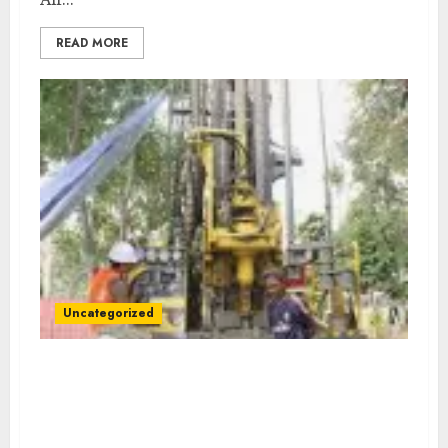
READ MORE
Uncategorized
Jasa Pembuatan Sumur Bor Kec. Muara
Tembesi Kab. Batang Hari Profesional
untuk Kebutuhan Air Bersih Anda Hubungi
Kami Sekarang: wa.me/6281804698435