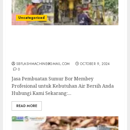
Uncategorized
Jasa Pembuatan Sumur Bor Membey
Profesional untuk Kebutuhan Air Bersih
Anda Hubungi Kami Sekarang:
wa.me/6281804698435
SBFLASHMACHINE@GMAIL.COM
OCTOBER 9, 2024
0
Jasa Pembuatan Sumur Bor Membey
Profesional untuk Kebutuhan Air Bersih Anda
Hubungi Kami Sekarang:...
READ MORE