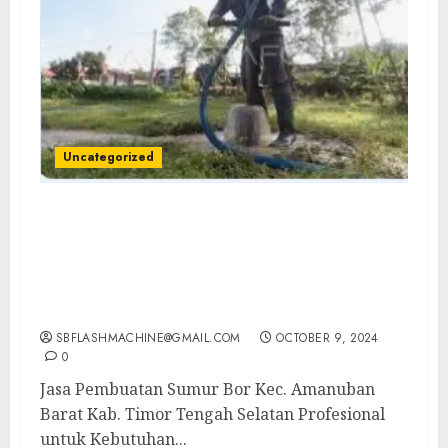
Uncategorized
Jasa Pembuatan Sumur Bor Kec. Amanuban
Barat Kab. Timor Tengah Selatan
Profesional untuk Kebutuhan Air Bersih
Anda Hubungi Kami Sekarang:
wa.me/6281804698435
SBFLASHMACHINE@GMAIL.COM
OCTOBER 9, 2024
0
Jasa Pembuatan Sumur Bor Kec. Amanuban
Barat Kab. Timor Tengah Selatan Profesional
untuk Kebutuhan...