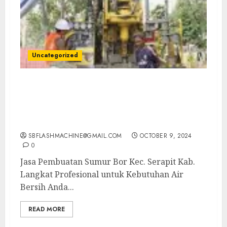
Uncategorized
Jasa Pembuatan Sumur Bor Kec. Serapit
Kab. Langkat Profesional untuk Kebutuhan
Air Bersih Anda Hubungi Kami Sekarang:
wa.me/6281804698435
SBFLASHMACHINE@GMAIL.COM
OCTOBER 9, 2024
0
Jasa Pembuatan Sumur Bor Kec. Serapit Kab.
Langkat Profesional untuk Kebutuhan Air
Bersih Anda...
READ MORE