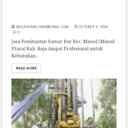
Jasa Pembuatan Sumur Bor Kec. Misool
(Misool Utara) Kab. Raja Ampat Profesional
untuk Kebutuhan Air Bersih Anda Hubungi
Kami Sekarang: wa.me/6281804698435
SBFLASHMACHINE@GMAIL.COM
OCTOBER 9, 2024
0
Jasa Pembuatan Sumur Bor Kec. Misool (Misool
Utara) Kab. Raja Ampat Profesional untuk
Kebutuhan...
READ MORE