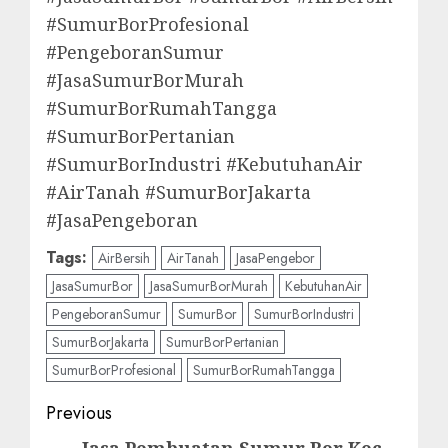
#SumurBorProfesional
#PengeboranSumur
#JasaSumurBorMurah
#SumurBorRumahTangga
#SumurBorPertanian
#SumurBorIndustri #KebutuhanAir
#AirTanah #SumurBorJakarta
#JasaPengeboran
Tags:
AirBersih
AirTanah
JasaPengebor
JasaSumurBor
JasaSumurBorMurah
KebutuhanAir
PengeboranSumur
SumurBor
SumurBorIndustri
SumurBorJakarta
SumurBorPertanian
SumurBorProfesional
SumurBorRumahTangga
Post
Previous
Jasa Pembuatan Sumur Bor Kec.