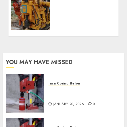
Jasa Pembuatan Sumur
Bor Kec. Lubuk Keliat
Kab. Ogan Ilir
Profesional untuk
Kebutuhan Air Bersih
Anda Hubungi Kami
Sekarang:
wa.me/6281804698435
OCTOBER 9, 2024
0
YOU MAY HAVE MISSED
Jasa Coring Beton
Jasa Coring Beton Profesional
di Surabaya
JANUARY 20, 2026
0