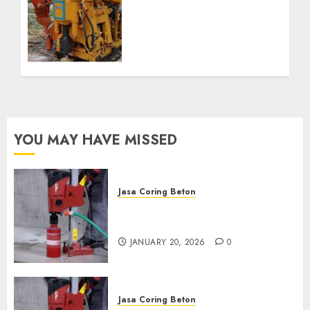
Bor Kec. Lubuk Keliat
Kab. Ogan Ilir
Profesional untuk
Kebutuhan Air Bersih
Anda Hubungi Kami
Sekarang:
wa.me/6281804698435
OCTOBER 9, 2024
0
YOU MAY HAVE MISSED
Jasa Coring Beton
Jasa Coring Beton Profesional
di Surabaya
JANUARY 20, 2026
0
Jasa Coring Beton