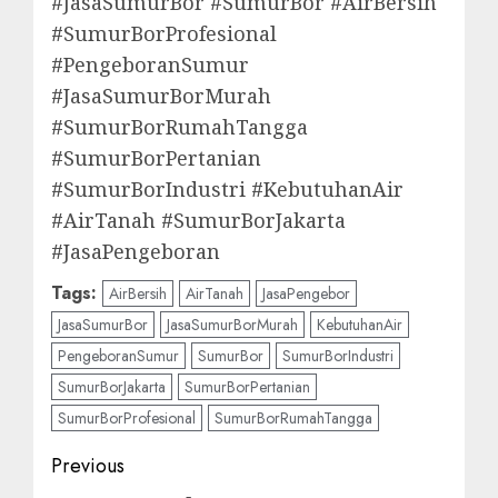
#JasaSumurBor #SumurBor #AirBersih
#SumurBorProfesional
#PengeboranSumur
#JasaSumurBorMurah
#SumurBorRumahTangga
#SumurBorPertanian
#SumurBorIndustri #KebutuhanAir
#AirTanah #SumurBorJakarta
#JasaPengeboran
Tags:
AirBersih
AirTanah
JasaPengebor
JasaSumurBor
JasaSumurBorMurah
KebutuhanAir
PengeboranSumur
SumurBor
SumurBorIndustri
SumurBorJakarta
SumurBorPertanian
SumurBorProfesional
SumurBorRumahTangga
Post
Previous