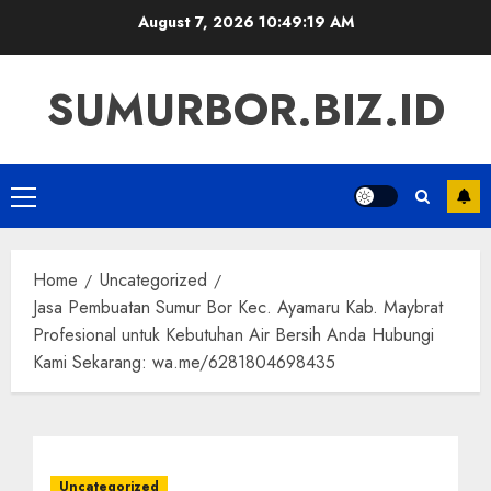
Skip
August 7, 2026
10:49:20 AM
to
content
SUMURBOR.BIZ.ID
Primary
Menu
Home
Uncategorized
Jasa Pembuatan Sumur Bor Kec. Ayamaru Kab. Maybrat
Profesional untuk Kebutuhan Air Bersih Anda Hubungi
Kami Sekarang: wa.me/6281804698435
Uncategorized