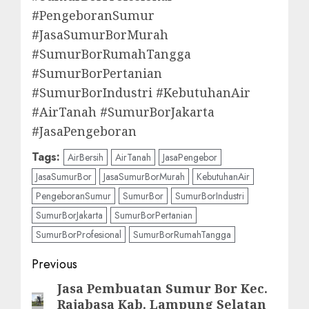
#PengeboranSumur
#JasaSumurBorMurah
#SumurBorRumahTangga
#SumurBorPertanian
#SumurBorIndustri #KebutuhanAir
#AirTanah #SumurBorJakarta
#JasaPengeboran
Tags:
AirBersih
AirTanah
JasaPengebor
JasaSumurBor
JasaSumurBorMurah
KebutuhanAir
PengeboranSumur
SumurBor
SumurBorIndustri
SumurBorJakarta
SumurBorPertanian
SumurBorProfesional
SumurBorRumahTangga
Post
Previous
navigation
Jasa Pembuatan Sumur Bor Kec.
Previous
Rajabasa Kab. Lampung Selatan
post: