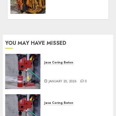
Profesional untuk
Kebutuhan Air Bersih
Anda Hubungi Kami
Sekarang:
wa.me/6281804698435
OCTOBER 9, 2024
0
YOU MAY HAVE MISSED
Jasa Coring Beton
Jasa Coring Beton Profesional
di Surabaya
JANUARY 20, 2026
0
Jasa Coring Beton
Jasa Coring Beton Termurah
di Pasuruan