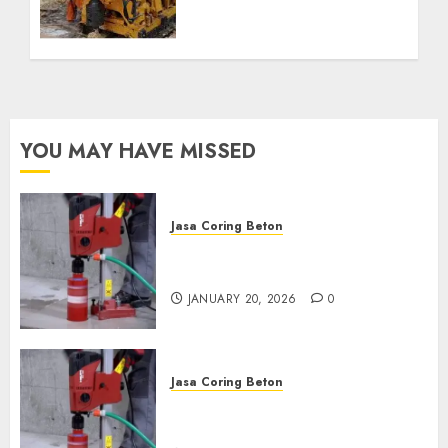
Profesional untuk
Kebutuhan Air Bersih
Anda Hubungi Kami
Sekarang:
wa.me/6281804698435
OCTOBER 9, 2024
0
YOU MAY HAVE MISSED
Jasa Coring Beton
Jasa Coring Beton Profesional
di Surabaya
JANUARY 20, 2026
0
Jasa Coring Beton
Jasa Coring Beton Termurah
di Pasuruan