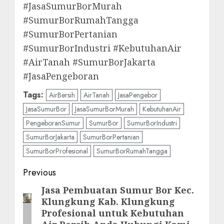
#JasaSumurBorMurah
#SumurBorRumahTangga
#SumurBorPertanian
#SumurBorIndustri #KebutuhanAir
#AirTanah #SumurBorJakarta
#JasaPengeboran
Tags:
AirBersih
AirTanah
JasaPengebor
JasaSumurBor
JasaSumurBorMurah
KebutuhanAir
PengeboranSumur
SumurBor
SumurBorIndustri
SumurBorJakarta
SumurBorPertanian
SumurBorProfesional
SumurBorRumahTangga
Post
Previous
navigation
Jasa Pembuatan Sumur Bor Kec.
Previous
Klungkung Kab. Klungkung
post:
Profesional untuk Kebutuhan