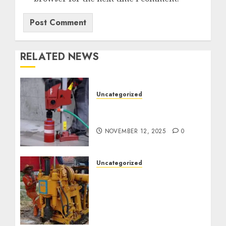
RELATED NEWS
Uncategorized
Jasa Coring Beton
Termurah di Surabaya
NOVEMBER 12, 2025
0
Uncategorized
Jasa Pembuatan Sumur
Bor Kec. Lubuk Keliat
Kab. Ogan Ilir
Profesional untuk
Kebutuhan Air Bersih