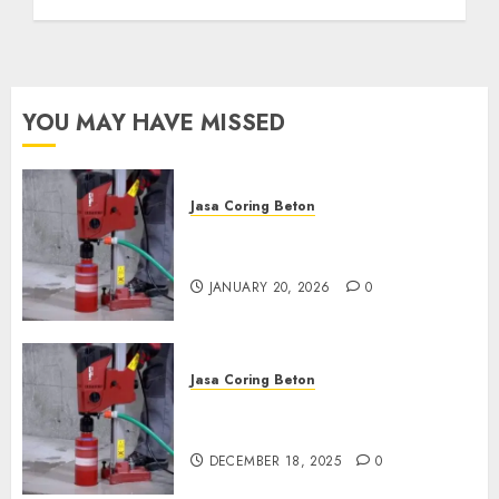
Anda Hubungi Kami
Sekarang:
wa.me/6281804698435
OCTOBER 9, 2024
0
YOU MAY HAVE MISSED
Jasa Coring Beton
Jasa Coring Beton Profesional
di Surabaya
JANUARY 20, 2026
0
Jasa Coring Beton
Jasa Coring Beton Termurah
di Pasuruan
DECEMBER 18, 2025
0