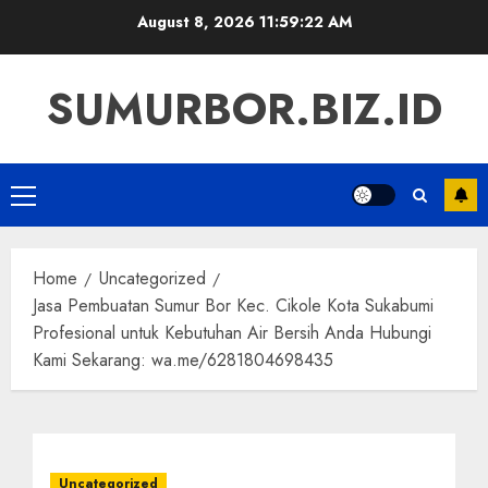
Skip
August 8, 2026
11:59:22 AM
to
content
SUMURBOR.BIZ.ID
Primary
Menu
Home
Uncategorized
Jasa Pembuatan Sumur Bor Kec. Cikole Kota Sukabumi
Profesional untuk Kebutuhan Air Bersih Anda Hubungi
Kami Sekarang: wa.me/6281804698435
Uncategorized