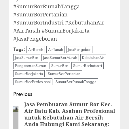
#SumurBorRumahTangga
#SumurBorPertanian
#SumurBorIndustri #KebutuhanAir
#AirTanah #SumurBorJakarta
#JasaPengeboran
Tags:
AirBersih
AirTanah
JasaPengebor
JasaSumurBor
JasaSumurBorMurah
KebutuhanAir
PengeboranSumur
SumurBor
SumurBorIndustri
SumurBorJakarta
SumurBorPertanian
SumurBorProfesional
SumurBorRumahTangga
Post
Previous
navigation
Jasa Pembuatan Sumur Bor Kec.
Previous
Air Batu Kab. Asahan Profesional
post:
untuk Kebutuhan Air Bersih
Anda Hubungi Kami Sekarang: