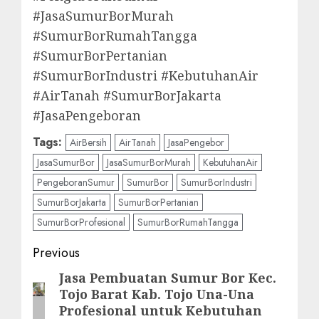
#JasaSumurBorMurah
#SumurBorRumahTangga
#SumurBorPertanian
#SumurBorIndustri #KebutuhanAir
#AirTanah #SumurBorJakarta
#JasaPengeboran
Tags:
AirBersih
AirTanah
JasaPengebor
JasaSumurBor
JasaSumurBorMurah
KebutuhanAir
PengeboranSumur
SumurBor
SumurBorIndustri
SumurBorJakarta
SumurBorPertanian
SumurBorProfesional
SumurBorRumahTangga
Post
Previous
navigation
Jasa Pembuatan Sumur Bor Kec.
Previous
Tojo Barat Kab. Tojo Una-Una
post:
Profesional untuk Kebutuhan