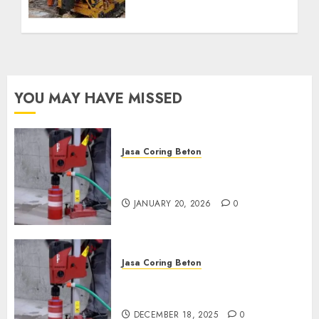
Kebutuhan Air Bersih
Anda Hubungi Kami
Sekarang:
wa.me/6281804698435
OCTOBER 9, 2024
0
YOU MAY HAVE MISSED
Jasa Coring Beton
Jasa Coring Beton Profesional
di Surabaya
JANUARY 20, 2026
0
Jasa Coring Beton
Jasa Coring Beton Termurah
di Pasuruan
DECEMBER 18, 2025
0