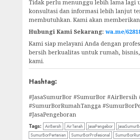
Tidak perlu menunggu lebih lama lagi 
konsultasi dan informasi lebih lanjut
membutuhkan. Kami akan memberikan s
Hubungi Kami Sekarang:
wa.me/6281
Kami siap melayani Anda dengan profes
bersih berkualitas untuk rumah, bisni
kami.
Hashtag:
#JasaSumurBor #SumurBor #AirBersih
#SumurBorRumahTangga #SumurBorPert
#JasaPengeboran
Tags:
AirBersih
AirTanah
JasaPengebor
JasaSumurB
SumurBorPertanian
SumurBorProfesional
SumurBorRu