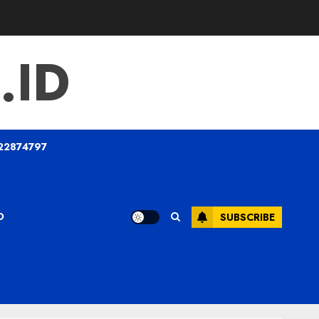
.ID
22874797
O
SUBSCRIBE