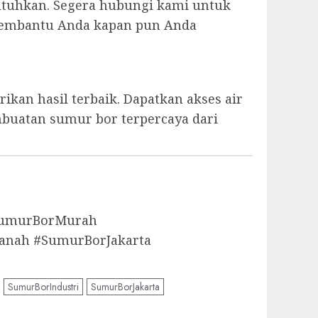
utuhkan. Segera hubungi kami untuk
p membantu Anda kapan pun Anda
kan hasil terbaik. Dapatkan akses air
mbuatan sumur bor terpercaya dari
aSumurBorMurah
anah #SumurBorJakarta
SumurBorIndustri
SumurBorJakarta