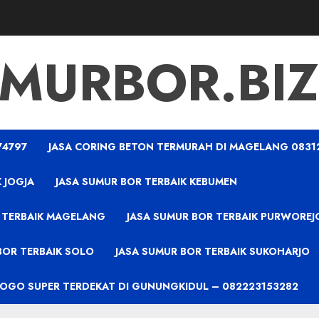
MURBOR.BIZ
74797
JASA CORING BETON TERMURAH DI MAGELANG 0831
 JOGJA
JASA SUMUR BOR TERBAIK KEBUMEN
 TERBAIK MAGELANG
JASA SUMUR BOR TERBAIK PURWOREJ
BOR TERBAIK SOLO
JASA SUMUR BOR TERBAIK SUKOHARJO
PROGO SUPER TERDEKAT DI GUNUNGKIDUL – 082223153282