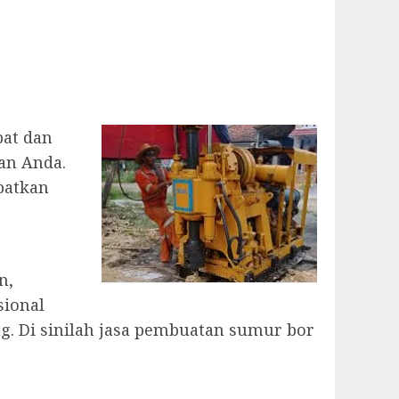
pat dan
an Anda.
patkan
n,
sional
. Di sinilah jasa pembuatan sumur bor