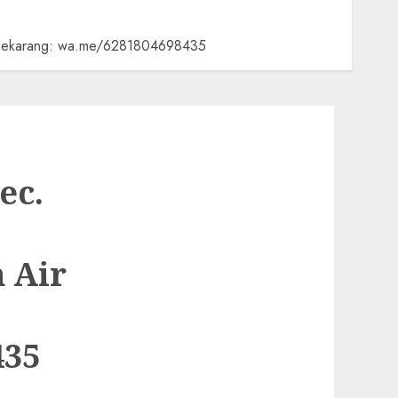
mi Sekarang: wa.me/6281804698435
ec.
 Air
435