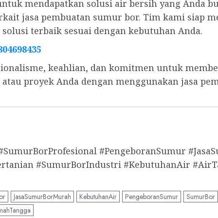
untuk mendapatkan solusi air bersih yang Anda b
 terkait jasa pembuatan sumur bor. Tim kami sia
olusi terbaik sesuai dengan kebutuhan Anda.
804698435
ionalisme, keahlian, dan komitmen untuk memberi
s, atau proyek Anda dengan menggunakan jasa pe
 #SumurBorProfesional #PengeboranSumur #Jas
anian #SumurBorIndustri #KebutuhanAir #AirT
or
JasaSumurBorMurah
KebutuhanAir
PengeboranSumur
SumurBor
mahTangga