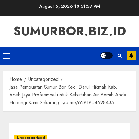
Skip
August 6, 2026
10:51:57 PM
to
content
SUMURBOR.BIZ.ID
Primary
Menu
Home
Uncategorized
Jasa Pembuatan Sumur Bor Kec. Darul Hikmah Kab.
Aceh Jaya Profesional untuk Kebutuhan Air Bersih Anda
Hubungi Kami Sekarang: wa.me/6281804698435
Uncategorized