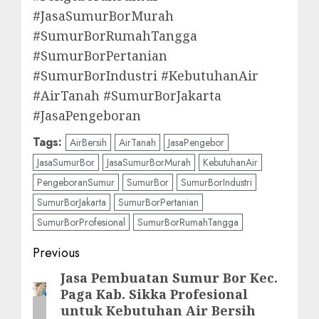
#JasaSumurBorMurah
#SumurBorRumahTangga
#SumurBorPertanian
#SumurBorIndustri #KebutuhanAir
#AirTanah #SumurBorJakarta
#JasaPengeboran
Tags:
AirBersih
AirTanah
JasaPengebor
JasaSumurBor
JasaSumurBorMurah
KebutuhanAir
PengeboranSumur
SumurBor
SumurBorIndustri
SumurBorJakarta
SumurBorPertanian
SumurBorProfesional
SumurBorRumahTangga
Post
Previous
navigation
Jasa Pembuatan Sumur Bor Kec.
Previous
Paga Kab. Sikka Profesional
post:
untuk Kebutuhan Air Bersih