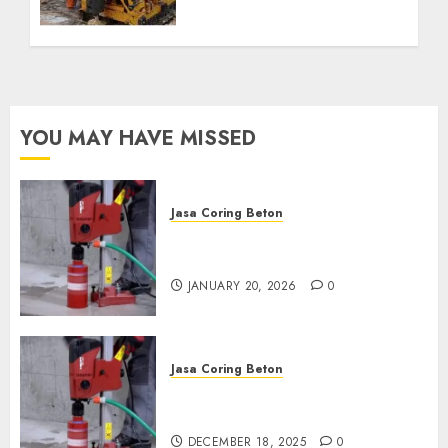
Kebutuhan Air Bersih
Anda Hubungi Kami
Sekarang:
wa.me/6281804698435
OCTOBER 9, 2024
0
YOU MAY HAVE MISSED
Jasa Coring Beton
Jasa Coring Beton Profesional
di Surabaya
JANUARY 20, 2026
0
Jasa Coring Beton
Jasa Coring Beton Termurah
di Pasuruan
DECEMBER 18, 2025
0