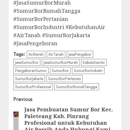
#JasaSumurBorMurah
#SumurBorRumahTangga
#SumurBorPertanian
#SumurBorIndustri #KebutuhanAir
#AirTanah #SumurBorJakarta
#JasaPengeboran
Tags:
AirBersih
AirTanah
JasaPengebor
JasaSumurBor
JasaSumurBorMurah
KebutuhanAir
PengeboranSumur
SumurBor
SumurBorIndustri
SumurBorJakarta
SumurBorPertanian
SumurBorProfesional
SumurBorRumahTangga
Post
Previous
navigation
Jasa Pembuatan Sumur Bor Kec.
Previous
Paleteang Kab. Pinrang
post:
Profesional untuk Kebutuhan
Air Bersih Anda Hubungi Kami