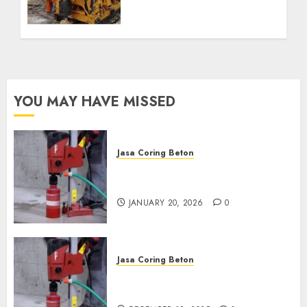
Profesional untuk
Kebutuhan Air Bersih
Anda Hubungi Kami
Sekarang:
wa.me/6281804698435
OCTOBER 9, 2024
0
YOU MAY HAVE MISSED
Jasa Coring Beton
Jasa Coring Beton Profesional
di Surabaya
JANUARY 20, 2026
0
Jasa Coring Beton
Jasa Coring Beton Termurah
di Pasuruan