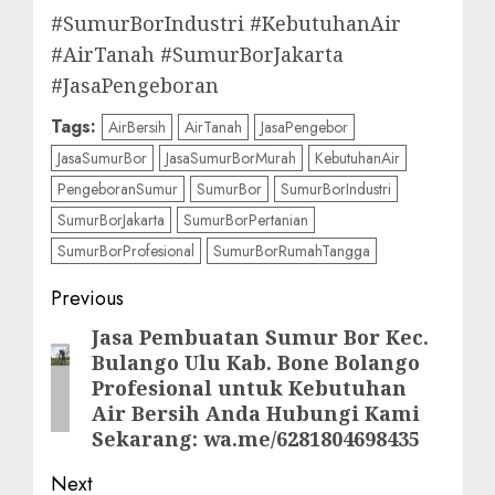
#SumurBorIndustri #KebutuhanAir
#AirTanah #SumurBorJakarta
#JasaPengeboran
Tags:
AirBersih
AirTanah
JasaPengebor
JasaSumurBor
JasaSumurBorMurah
KebutuhanAir
PengeboranSumur
SumurBor
SumurBorIndustri
SumurBorJakarta
SumurBorPertanian
SumurBorProfesional
SumurBorRumahTangga
Post
Previous
navigation
Jasa Pembuatan Sumur Bor Kec.
Previous
Bulango Ulu Kab. Bone Bolango
post:
Profesional untuk Kebutuhan
Air Bersih Anda Hubungi Kami
Sekarang: wa.me/6281804698435
Next