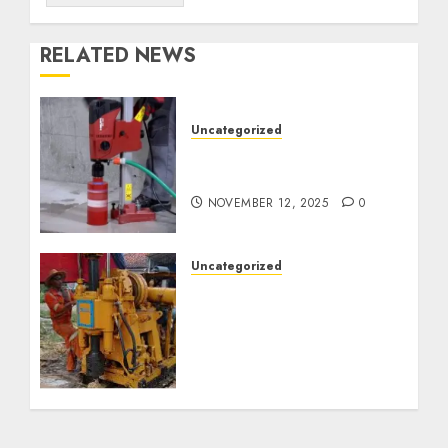
RELATED NEWS
Uncategorized
Jasa Coring Beton
Termurah di Surabaya
NOVEMBER 12, 2025
0
Uncategorized
Jasa Pembuatan Sumur
Bor Kec. Lubuk Keliat
Kab. Ogan Ilir
Profesional untuk
Kebutuhan Air Bersih
Anda Hubungi Kami
Sekarang:
wa.me/6281804698435