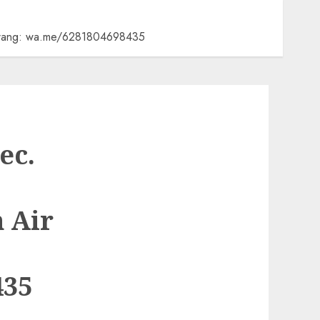
ekarang: wa.me/6281804698435
ec.
 Air
435