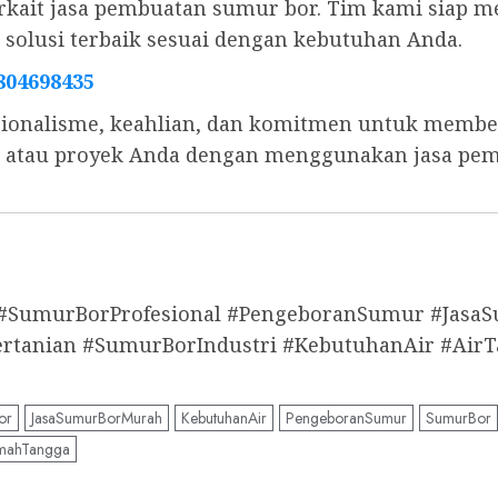
 terkait jasa pembuatan sumur bor. Tim kami sia
olusi terbaik sesuai dengan kebutuhan Anda.
804698435
ionalisme, keahlian, dan komitmen untuk memberi
s, atau proyek Anda dengan menggunakan jasa pe
 #SumurBorProfesional #PengeboranSumur #Jas
anian #SumurBorIndustri #KebutuhanAir #AirT
or
JasaSumurBorMurah
KebutuhanAir
PengeboranSumur
SumurBor
mahTangga