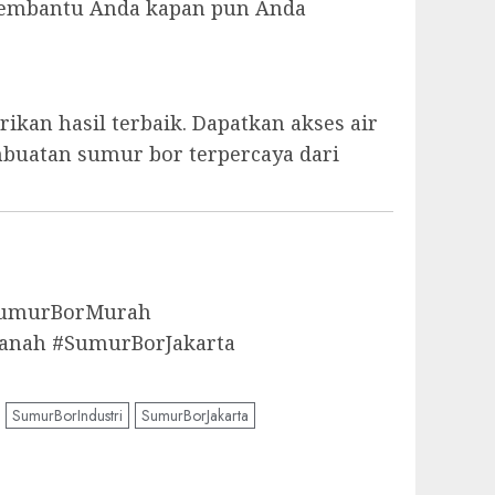
p membantu Anda kapan pun Anda
kan hasil terbaik. Dapatkan akses air
mbuatan sumur bor terpercaya dari
aSumurBorMurah
anah #SumurBorJakarta
SumurBorIndustri
SumurBorJakarta