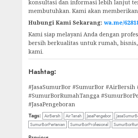
konsultasi dan informasi lebih lanjut
membutuhkan. Kami akan memberikan s
Hubungi Kami Sekarang:
wa.me/6281
Kami siap melayani Anda dengan profes
bersih berkualitas untuk rumah, bisni
kami.
Hashtag:
#JasaSumurBor #SumurBor #AirBersih
#SumurBorRumahTangga #SumurBorPert
#JasaPengeboran
Tags:
AirBersih
AirTanah
JasaPengebor
JasaSumurB
SumurBorPertanian
SumurBorProfesional
SumurBorRu
Previous