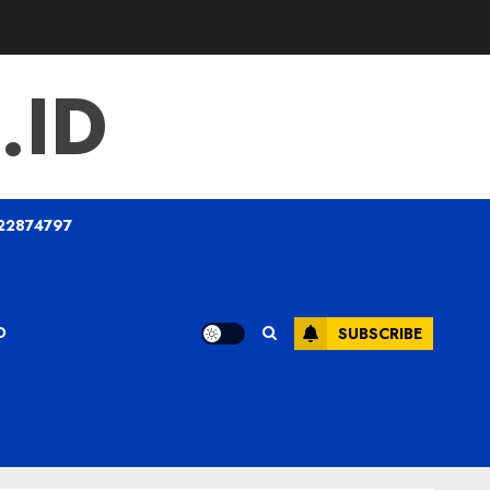
.ID
22874797
O
SUBSCRIBE