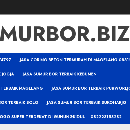
MURBOR.BIZ
74797
JASA CORING BETON TERMURAH DI MAGELANG 0831
 JOGJA
JASA SUMUR BOR TERBAIK KEBUMEN
 TERBAIK MAGELANG
JASA SUMUR BOR TERBAIK PURWOREJ
BOR TERBAIK SOLO
JASA SUMUR BOR TERBAIK SUKOHARJO
PROGO SUPER TERDEKAT DI GUNUNGKIDUL – 082223153282