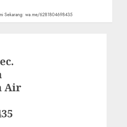
 Kami Sekarang: wa.me/6281804698435
ec.
a
 Air
435