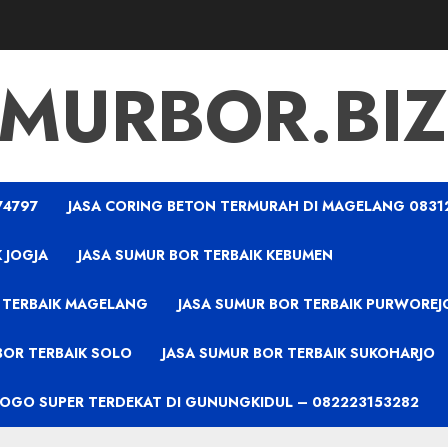
MURBOR.BIZ
74797
JASA CORING BETON TERMURAH DI MAGELANG 0831
 JOGJA
JASA SUMUR BOR TERBAIK KEBUMEN
 TERBAIK MAGELANG
JASA SUMUR BOR TERBAIK PURWOREJ
BOR TERBAIK SOLO
JASA SUMUR BOR TERBAIK SUKOHARJO
PROGO SUPER TERDEKAT DI GUNUNGKIDUL – 082223153282