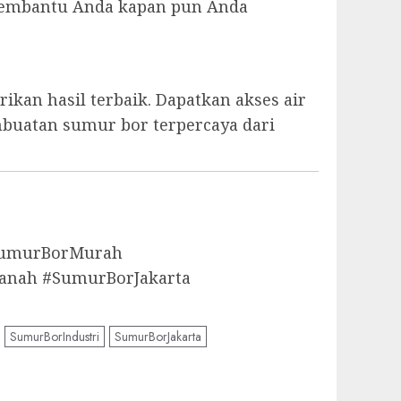
p membantu Anda kapan pun Anda
kan hasil terbaik. Dapatkan akses air
mbuatan sumur bor terpercaya dari
aSumurBorMurah
anah #SumurBorJakarta
SumurBorIndustri
SumurBorJakarta