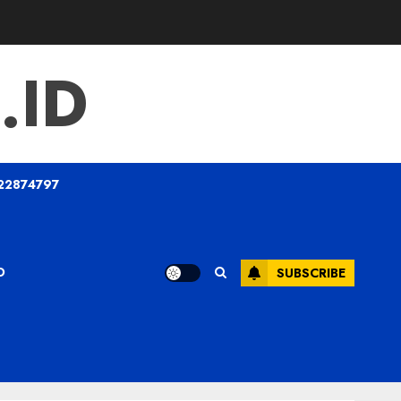
.ID
22874797
O
SUBSCRIBE