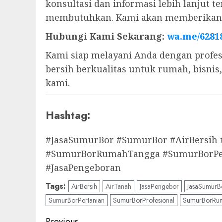
konsultasi dan informasi lebih lanjut
membutuhkan. Kami akan memberikan s
Hubungi Kami Sekarang:
wa.me/6281
Kami siap melayani Anda dengan profes
bersih berkualitas untuk rumah, bisni
kami.
Hashtag:
#JasaSumurBor #SumurBor #AirBersih
#SumurBorRumahTangga #SumurBorPert
#JasaPengeboran
Tags:
AirBersih
AirTanah
JasaPengebor
JasaSumurB
SumurBorPertanian
SumurBorProfesional
SumurBorRu
Previous