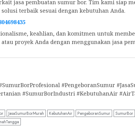
 terkait jasa pembuatan sumur bor. Tim kami sia
olusi terbaik sesuai dengan kebutuhan Anda.
804698435
ionalisme, keahlian, dan komitmen untuk memberi
s, atau proyek Anda dengan menggunakan jasa pe
 #SumurBorProfesional #PengeboranSumur #Jas
anian #SumurBorIndustri #KebutuhanAir #AirT
or
JasaSumurBorMurah
KebutuhanAir
PengeboranSumur
SumurBor
mahTangga