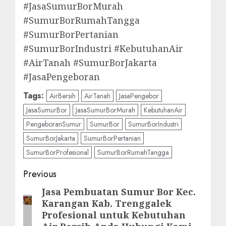
#JasaSumurBorMurah
#SumurBorRumahTangga
#SumurBorPertanian
#SumurBorIndustri #KebutuhanAir
#AirTanah #SumurBorJakarta
#JasaPengeboran
Tags:
AirBersih
AirTanah
JasaPengebor
JasaSumurBor
JasaSumurBorMurah
KebutuhanAir
PengeboranSumur
SumurBor
SumurBorIndustri
SumurBorJakarta
SumurBorPertanian
SumurBorProfesional
SumurBorRumahTangga
Post
Previous
navigation
Jasa Pembuatan Sumur Bor Kec.
Previous
Karangan Kab. Trenggalek
post:
Profesional untuk Kebutuhan