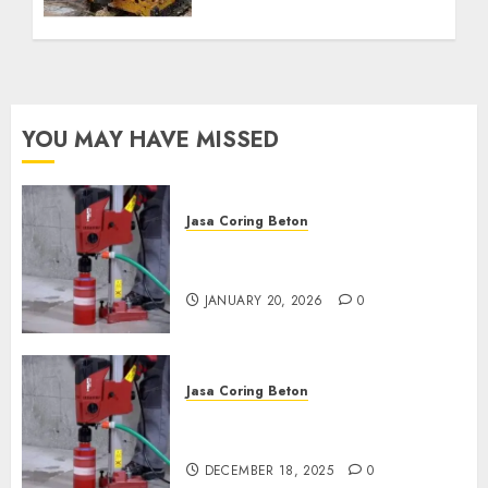
Kebutuhan Air Bersih
Anda Hubungi Kami
Sekarang:
wa.me/6281804698435
OCTOBER 9, 2024
0
YOU MAY HAVE MISSED
Jasa Coring Beton
Jasa Coring Beton Profesional
di Surabaya
JANUARY 20, 2026
0
Jasa Coring Beton
Jasa Coring Beton Termurah
di Pasuruan
DECEMBER 18, 2025
0