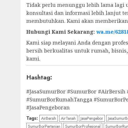
Tidak perlu menunggu lebih lama lagi 
konsultasi dan informasi lebih lanjut
membutuhkan. Kami akan memberikan s
Hubungi Kami Sekarang:
wa.me/6281
Kami siap melayani Anda dengan profes
bersih berkualitas untuk rumah, bisni
kami.
Hashtag:
#JasaSumurBor #SumurBor #AirBersih
#SumurBorRumahTangga #SumurBorPert
#JasaPengeboran
Tags:
AirBersih
AirTanah
JasaPengebor
JasaSumurB
SumurBorPertanian
SumurBorProfesional
SumurBorRu