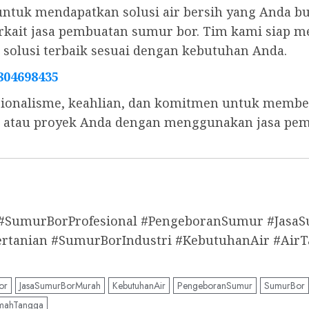
untuk mendapatkan solusi air bersih yang Anda b
 terkait jasa pembuatan sumur bor. Tim kami sia
olusi terbaik sesuai dengan kebutuhan Anda.
804698435
ionalisme, keahlian, dan komitmen untuk memberi
s, atau proyek Anda dengan menggunakan jasa pe
 #SumurBorProfesional #PengeboranSumur #Jas
anian #SumurBorIndustri #KebutuhanAir #AirT
or
JasaSumurBorMurah
KebutuhanAir
PengeboranSumur
SumurBor
mahTangga