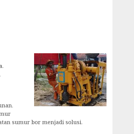
a.
i
unan.
umur
atan sumur bor menjadi solusi.