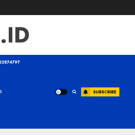
.ID
22874797
O
SUBSCRIBE