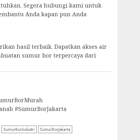
utuhkan. Segera hubungi kami untuk
p membantu Anda kapan pun Anda
kan hasil terbaik. Dapatkan akses air
mbuatan sumur bor terpercaya dari
aSumurBorMurah
anah #SumurBorJakarta
SumurBorIndustri
SumurBorJakarta