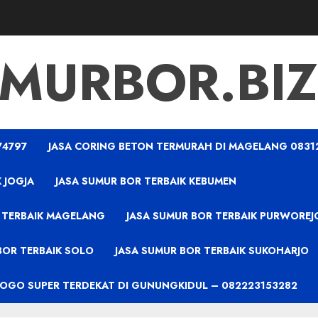
MURBOR.BIZ
74797
JASA CORING BETON TERMURAH DI MAGELANG 0831
 JOGJA
JASA SUMUR BOR TERBAIK KEBUMEN
 TERBAIK MAGELANG
JASA SUMUR BOR TERBAIK PURWOREJ
BOR TERBAIK SOLO
JASA SUMUR BOR TERBAIK SUKOHARJO
PROGO SUPER TERDEKAT DI GUNUNGKIDUL – 082223153282