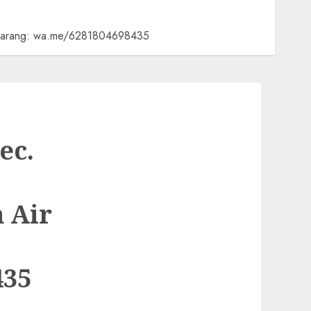
Sekarang: wa.me/6281804698435
ec.
 Air
435