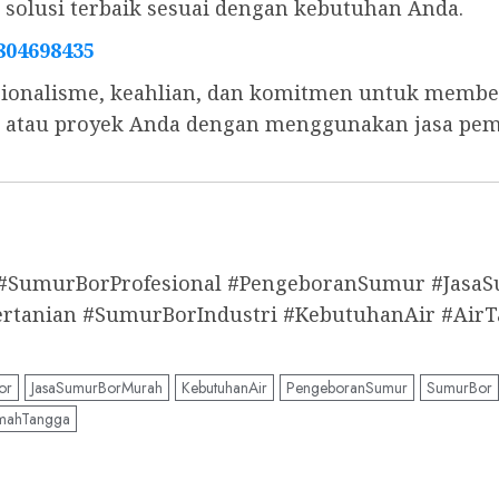
olusi terbaik sesuai dengan kebutuhan Anda.
804698435
ionalisme, keahlian, dan komitmen untuk memberi
s, atau proyek Anda dengan menggunakan jasa pe
 #SumurBorProfesional #PengeboranSumur #Jas
anian #SumurBorIndustri #KebutuhanAir #AirT
or
JasaSumurBorMurah
KebutuhanAir
PengeboranSumur
SumurBor
mahTangga