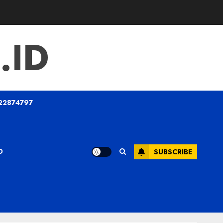
.ID
22874797
O
SUBSCRIBE