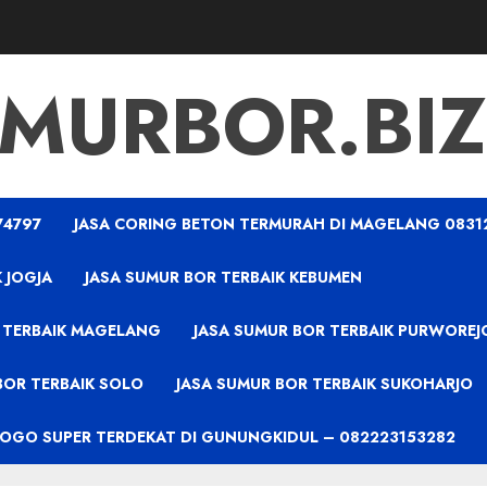
MURBOR.BIZ
74797
JASA CORING BETON TERMURAH DI MAGELANG 0831
 JOGJA
JASA SUMUR BOR TERBAIK KEBUMEN
 TERBAIK MAGELANG
JASA SUMUR BOR TERBAIK PURWOREJ
BOR TERBAIK SOLO
JASA SUMUR BOR TERBAIK SUKOHARJO
PROGO SUPER TERDEKAT DI GUNUNGKIDUL – 082223153282