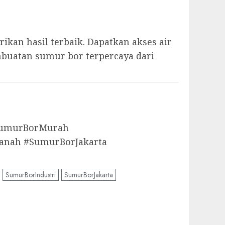
kan hasil terbaik. Dapatkan akses air
mbuatan sumur bor terpercaya dari
aSumurBorMurah
anah #SumurBorJakarta
SumurBorIndustri
SumurBorJakarta