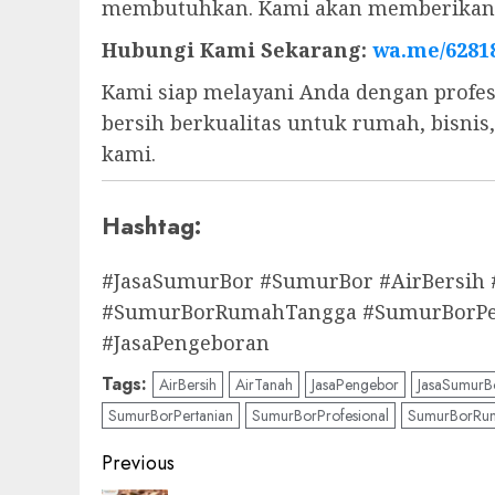
membutuhkan. Kami akan memberikan s
Hubungi Kami Sekarang:
wa.me/6281
Kami siap melayani Anda dengan profes
bersih berkualitas untuk rumah, bisni
kami.
Hashtag:
#JasaSumurBor #SumurBor #AirBersih
#SumurBorRumahTangga #SumurBorPert
#JasaPengeboran
Tags:
AirBersih
AirTanah
JasaPengebor
JasaSumurB
SumurBorPertanian
SumurBorProfesional
SumurBorRu
Post
Previous