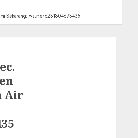
 Kami Sekarang: wa.me/6281804698435
ec.
en
 Air
435