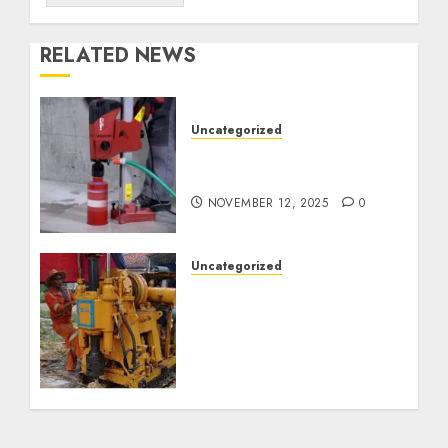
RELATED NEWS
Uncategorized
Jasa Coring Beton
Termurah di Surabaya
NOVEMBER 12, 2025
0
Uncategorized
Jasa Pembuatan Sumur
Bor Kec. Lubuk Keliat
Kab. Ogan Ilir
Profesional untuk
Kebutuhan Air Bersih
Anda Hubungi Kami
Sekarang:
wa.me/6281804698435