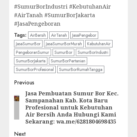
#SumurBorIndustri #KebutuhanAir
#AirTanah #SumurBorJakarta
#JasaPengeboran
Tags:
AirBersih
AirTanah
JasaPengebor
JasaSumurBor
JasaSumurBorMurah
KebutuhanAir
PengeboranSumur
SumurBor
SumurBorIndustri
SumurBorJakarta
SumurBorPertanian
SumurBorProfesional
SumurBorRumahTangga
Post
Previous
navigation
Jasa Pembuatan Sumur Bor Kec.
Previous
Sampanahan Kab. Kota Baru
post:
Profesional untuk Kebutuhan
Air Bersih Anda Hubungi Kami
Sekarang: wa.me/6281804698435
Next