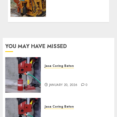
Kab. Ogan Ilir
Profesional untuk
Kebutuhan Air Bersih
Anda Hubungi Kami
Sekarang:
wa.me/6281804698435
OCTOBER 9, 2024
0
YOU MAY HAVE MISSED
Jasa Coring Beton
Jasa Coring Beton Profesional
di Surabaya
JANUARY 20, 2026
0
Jasa Coring Beton
Jasa Coring Beton Termurah