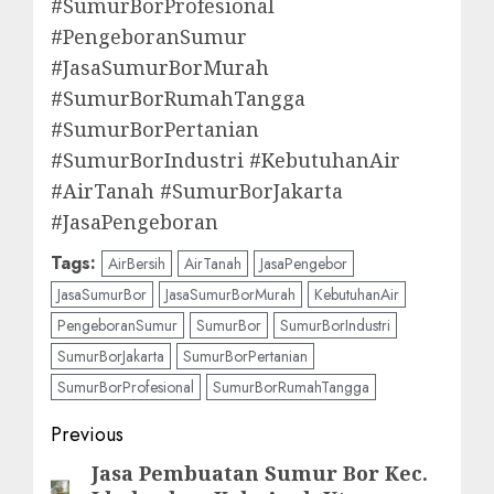
#SumurBorProfesional
#PengeboranSumur
#JasaSumurBorMurah
#SumurBorRumahTangga
#SumurBorPertanian
#SumurBorIndustri #KebutuhanAir
#AirTanah #SumurBorJakarta
#JasaPengeboran
Tags:
AirBersih
AirTanah
JasaPengebor
JasaSumurBor
JasaSumurBorMurah
KebutuhanAir
PengeboranSumur
SumurBor
SumurBorIndustri
SumurBorJakarta
SumurBorPertanian
SumurBorProfesional
SumurBorRumahTangga
Post
Previous
navigation
Jasa Pembuatan Sumur Bor Kec.
Previous