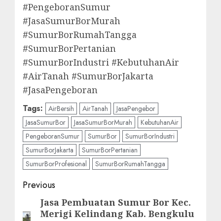
#PengeboranSumur
#JasaSumurBorMurah
#SumurBorRumahTangga
#SumurBorPertanian
#SumurBorIndustri #KebutuhanAir
#AirTanah #SumurBorJakarta
#JasaPengeboran
Tags:
AirBersih
AirTanah
JasaPengebor
JasaSumurBor
JasaSumurBorMurah
KebutuhanAir
PengeboranSumur
SumurBor
SumurBorIndustri
SumurBorJakarta
SumurBorPertanian
SumurBorProfesional
SumurBorRumahTangga
Post
Previous
navigation
Jasa Pembuatan Sumur Bor Kec.
Previous
Merigi Kelindang Kab. Bengkulu
post: