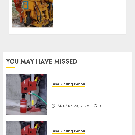
Bor Kec. Lubuk Keliat
Kab. Ogan Ilir
Profesional untuk
Kebutuhan Air Bersih
Anda Hubungi Kami
Sekarang:
wa.me/6281804698435
OCTOBER 9, 2024
0
YOU MAY HAVE MISSED
Jasa Coring Beton
Jasa Coring Beton Profesional
di Surabaya
JANUARY 20, 2026
0
Jasa Coring Beton