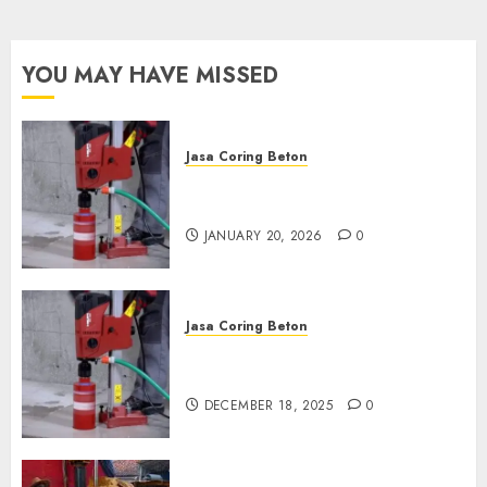
wa.me/6281804698435
OCTOBER 9, 2024
0
YOU MAY HAVE MISSED
Jasa Coring Beton
Jasa Coring Beton Profesional
di Surabaya
JANUARY 20, 2026
0
Jasa Coring Beton
Jasa Coring Beton Termurah
di Pasuruan
DECEMBER 18, 2025
0