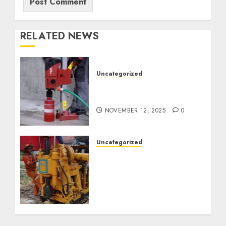
RELATED NEWS
Uncategorized
Jasa Coring Beton
Termurah di Surabaya
NOVEMBER 12, 2025
0
Uncategorized
Jasa Pembuatan Sumur
Bor Kec. Lubuk Keliat
Kab. Ogan Ilir
Profesional untuk
Kebutuhan Air Bersih
Anda Hubungi Kami
Sekarang: