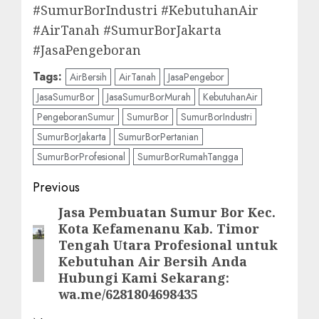
#SumurBorIndustri #KebutuhanAir
#AirTanah #SumurBorJakarta
#JasaPengeboran
Tags:
AirBersih
AirTanah
JasaPengebor
JasaSumurBor
JasaSumurBorMurah
KebutuhanAir
PengeboranSumur
SumurBor
SumurBorIndustri
SumurBorJakarta
SumurBorPertanian
SumurBorProfesional
SumurBorRumahTangga
Post
Previous
navigation
Jasa Pembuatan Sumur Bor Kec.
Previous
Kota Kefamenanu Kab. Timor
post:
Tengah Utara Profesional untuk
Kebutuhan Air Bersih Anda
Hubungi Kami Sekarang:
wa.me/6281804698435