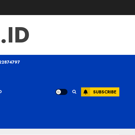
.ID
22874797
O
SUBSCRIBE