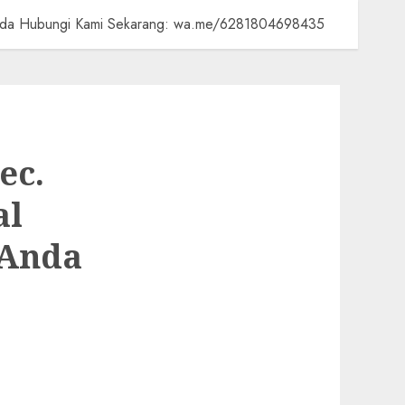
h Anda Hubungi Kami Sekarang: wa.me/6281804698435
ec.
al
 Anda