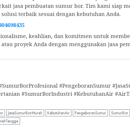
 terkait jasa pembuatan sumur bor. Tim kami sia
olusi terbaik sesuai dengan kebutuhan Anda.
804698435
ionalisme, keahlian, dan komitmen untuk memberi
s, atau proyek Anda dengan menggunakan jasa pe
 #SumurBorProfesional #PengeboranSumur #Jas
anian #SumurBorIndustri #KebutuhanAir #AirT
or
JasaSumurBorMurah
KebutuhanAir
PengeboranSumur
SumurBor
mahTangga