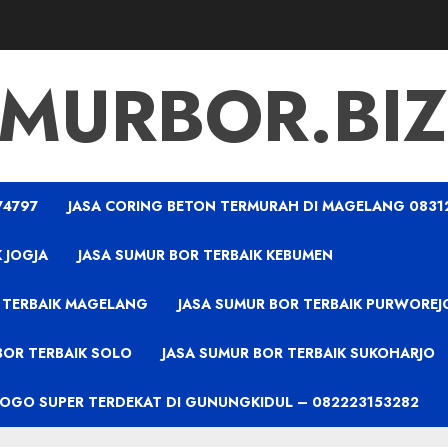
MURBOR.BIZ
74797
JASA CORING BETON TERMURAH DI MAGELANG 0831
 JOGJA
JASA SUMUR BOR TERBAIK KEBUMEN
 TERBAIK MAGELANG
JASA SUMUR BOR TERBAIK PURWOREJ
BOR TERBAIK SOLO
JASA SUMUR BOR TERBAIK SUKOHARJO
PROGO SUPER TERDEKAT DI GUNUNGKIDUL – 082223153282