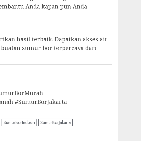
p membantu Anda kapan pun Anda
kan hasil terbaik. Dapatkan akses air
mbuatan sumur bor terpercaya dari
aSumurBorMurah
anah #SumurBorJakarta
SumurBorIndustri
SumurBorJakarta