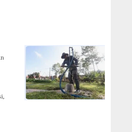
an
i,