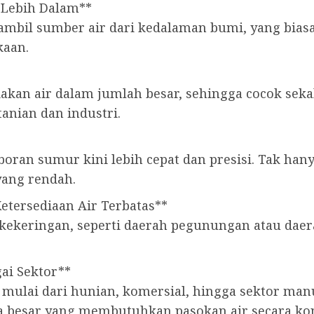
 Lebih Dalam**
l sumber air dari kedalaman bumi, yang biasany
kaan.
akan air dalam jumlah besar, sehingga cocok sek
tanian dan industri.
boran sumur kini lebih cepat dan presisi. Tak han
yang rendah.
Ketersediaan Air Terbatas**
 kekeringan, seperti daerah pegunungan atau daer
ai Sektor**
, mulai dari hunian, komersial, hingga sektor ma
 besar yang membutuhkan pasokan air secara kon