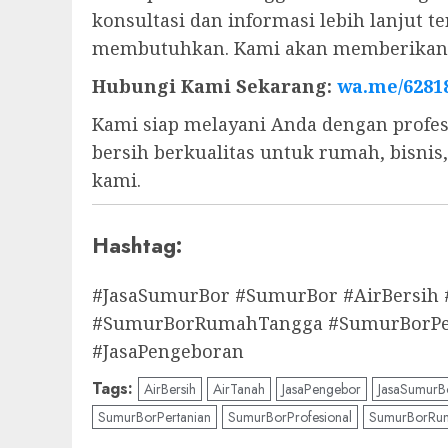
konsultasi dan informasi lebih lanjut
membutuhkan. Kami akan memberikan s
Hubungi Kami Sekarang:
wa.me/6281
Kami siap melayani Anda dengan profes
bersih berkualitas untuk rumah, bisni
kami.
Hashtag:
#JasaSumurBor #SumurBor #AirBersih
#SumurBorRumahTangga #SumurBorPert
#JasaPengeboran
Tags:
AirBersih
AirTanah
JasaPengebor
JasaSumurB
SumurBorPertanian
SumurBorProfesional
SumurBorRu