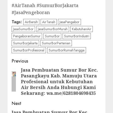
#AirTanah #SumurBorJakarta
#JasaPengeboran
Tags:
AirBersih
AirTanah
JasaPengebor
JasaSumurBor
JasaSumurBorMurah
KebutuhanAir
PengeboranSumur
SumurBor
SumurBorIndustri
SumurBorJakarta
SumurBorPertanian
SumurBorProfesional
SumurBorRumahTangga
Post
Previous
navigation
Jasa Pembuatan Sumur Bor Kec.
Previous
Pasangkayu Kab. Mamuju Utara
post:
Profesional untuk Kebutuhan
Air Bersih Anda Hubungi Kami
Sekarang: wa.me/6281804698435
Next
Jasa Pembuatan Sumur Bor Kec.
Next