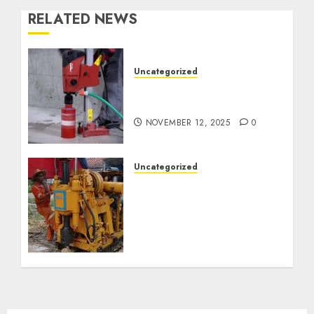
RELATED NEWS
Uncategorized
Jasa Coring Beton
Termurah di Surabaya
NOVEMBER 12, 2025
0
Uncategorized
Jasa Pembuatan Sumur
Bor Kec. Lubuk Keliat
Kab. Ogan Ilir
Profesional untuk
Kebutuhan Air Bersih
Anda Hubungi Kami
Sekarang:
wa.me/6281804698435
OCTOBER 9, 2024
0