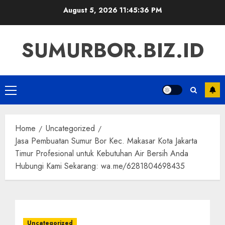
Skip
August 5, 2026
11:45:37 PM
to
content
SUMURBOR.BIZ.ID
Primary
Menu
Home
Uncategorized
Jasa Pembuatan Sumur Bor Kec. Makasar Kota Jakarta
Timur Profesional untuk Kebutuhan Air Bersih Anda
Hubungi Kami Sekarang: wa.me/6281804698435
Uncategorized