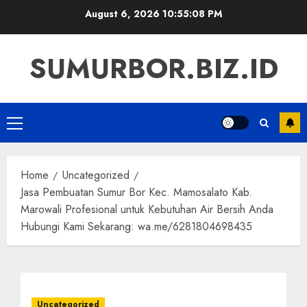
Skip
August 6, 2026
10:55:09 PM
to
content
SUMURBOR.BIZ.ID
Primary
Menu
Home
Uncategorized
Jasa Pembuatan Sumur Bor Kec. Mamosalato Kab.
Marowali Profesional untuk Kebutuhan Air Bersih Anda
Hubungi Kami Sekarang: wa.me/6281804698435
Uncategorized