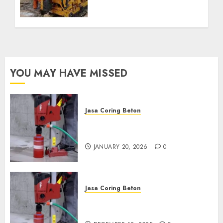
Profesional untuk
Kebutuhan Air Bersih
Anda Hubungi Kami
Sekarang:
wa.me/6281804698435
OCTOBER 9, 2024
0
YOU MAY HAVE MISSED
Jasa Coring Beton
Jasa Coring Beton Profesional
di Surabaya
JANUARY 20, 2026
0
Jasa Coring Beton
Jasa Coring Beton Termurah
di Pasuruan