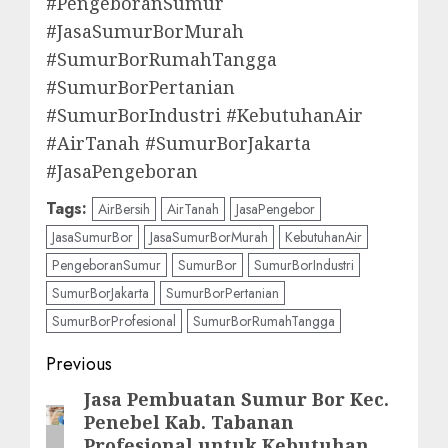
#PengeboranSumur
#JasaSumurBorMurah
#SumurBorRumahTangga
#SumurBorPertanian
#SumurBorIndustri #KebutuhanAir
#AirTanah #SumurBorJakarta
#JasaPengeboran
Tags:
AirBersih
AirTanah
JasaPengebor
JasaSumurBor
JasaSumurBorMurah
KebutuhanAir
PengeboranSumur
SumurBor
SumurBorIndustri
SumurBorJakarta
SumurBorPertanian
SumurBorProfesional
SumurBorRumahTangga
Post
Previous
navigation
Jasa Pembuatan Sumur Bor Kec.
Previous
Penebel Kab. Tabanan
post:
Profesional untuk Kebutuhan