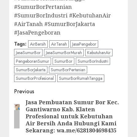
#SumurBorPertanian
#SumurBorIndustri #KebutuhanAir
#AirTanah #SumurBorJakarta
#JasaPengeboran
Tags:
AirBersih
AirTanah
JasaPengebor
JasaSumurBor
JasaSumurBorMurah
KebutuhanAir
PengeboranSumur
SumurBor
SumurBorIndustri
SumurBorJakarta
SumurBorPertanian
SumurBorProfesional
SumurBorRumahTangga
Post
Previous
navigation
Jasa Pembuatan Sumur Bor Kec.
Previous
Gantiwarno Kab. Klaten
post:
Profesional untuk Kebutuhan
Air Bersih Anda Hubungi Kami
Sekarang: wa.me/6281804698435