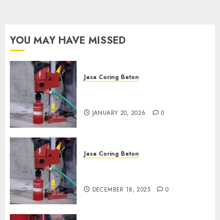
Sekarang:
wa.me/6281804698435
OCTOBER 9, 2024
0
YOU MAY HAVE MISSED
Jasa Coring Beton
Jasa Coring Beton Profesional
di Surabaya
JANUARY 20, 2026
0
Jasa Coring Beton
Jasa Coring Beton Termurah
di Pasuruan
DECEMBER 18, 2025
0