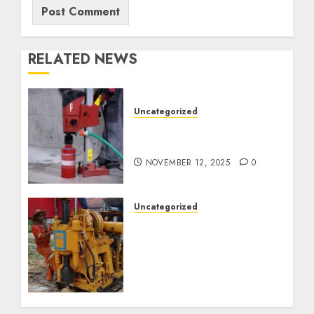
RELATED NEWS
Uncategorized
Jasa Coring Beton
Termurah di Surabaya
NOVEMBER 12, 2025
0
Uncategorized
Jasa Pembuatan Sumur
Bor Kec. Lubuk Keliat
Kab. Ogan Ilir
Profesional untuk
Kebutuhan Air Bersih
Anda Hubungi Kami