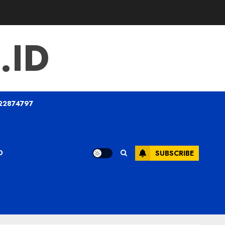
.ID
22874797
O
SUBSCRIBE