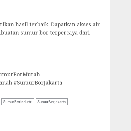
kan hasil terbaik. Dapatkan akses air
mbuatan sumur bor terpercaya dari
aSumurBorMurah
anah #SumurBorJakarta
SumurBorIndustri
SumurBorJakarta