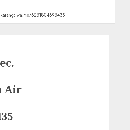
i Sekarang: wa.me/6281804698435
ec.
 Air
435