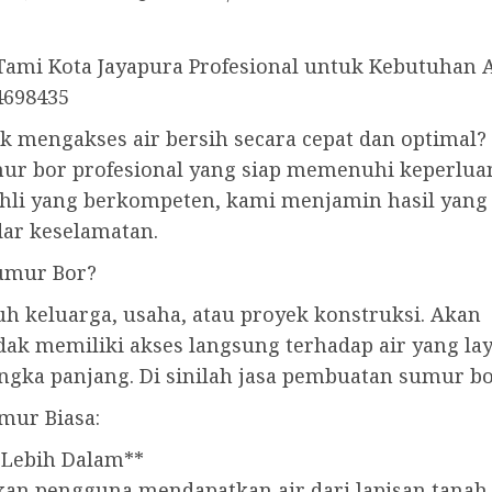
ami Kota Jayapura Profesional untuk Kebutuhan A
4698435
uk mengakses air bersih secara cepat dan optimal?
ur bor profesional yang siap memenuhi keperlua
ahli yang berkompeten, kami menjamin hasil yang
dar keselamatan.
umur Bor?
h keluarga, usaha, atau proyek konstruksi. Akan
i tidak memiliki akses langsung terhadap air yang
angka panjang. Di sinilah jasa pembuatan sumur 
mur Biasa:
 Lebih Dalam**
 pengguna mendapatkan air dari lapisan tanah y