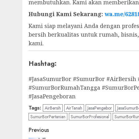
membutuhkan. Kami akan memberikan s
Hubungi Kami Sekarang:
wa.me/6281
Kami siap melayani Anda dengan profes
bersih berkualitas untuk rumah, bisni
kami.
Hashtag:
#JasaSumurBor #SumurBor #AirBersih
#SumurBorRumahTangga #SumurBorPert
#JasaPengeboran
Tags:
AirBersih
AirTanah
JasaPengebor
JasaSumurB
SumurBorPertanian
SumurBorProfesional
SumurBorRu
Post
Previous