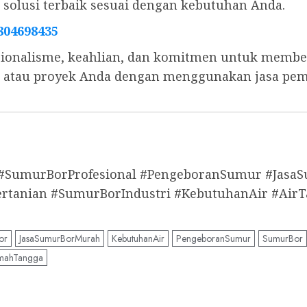
olusi terbaik sesuai dengan kebutuhan Anda.
804698435
ionalisme, keahlian, dan komitmen untuk memberi
s, atau proyek Anda dengan menggunakan jasa pe
 #SumurBorProfesional #PengeboranSumur #Jas
anian #SumurBorIndustri #KebutuhanAir #AirT
or
JasaSumurBorMurah
KebutuhanAir
PengeboranSumur
SumurBor
mahTangga