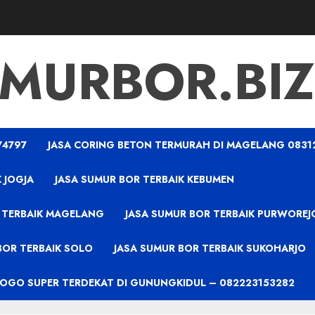
MURBOR.BIZ
74797
JASA CORING BETON TERMURAH DI MAGELANG 0831
 JOGJA
JASA SUMUR BOR TERBAIK KEBUMEN
 TERBAIK MAGELANG
JASA SUMUR BOR TERBAIK PURWOREJ
BOR TERBAIK SOLO
JASA SUMUR BOR TERBAIK SUKOHARJO
PROGO SUPER TERDEKAT DI GUNUNGKIDUL – 082223153282