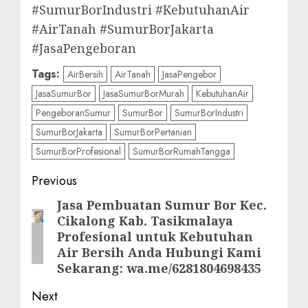
#SumurBorIndustri #KebutuhanAir
#AirTanah #SumurBorJakarta
#JasaPengeboran
Tags:
AirBersih
AirTanah
JasaPengebor
JasaSumurBor
JasaSumurBorMurah
KebutuhanAir
PengeboranSumur
SumurBor
SumurBorIndustri
SumurBorJakarta
SumurBorPertanian
SumurBorProfesional
SumurBorRumahTangga
Post
Previous
navigation
Jasa Pembuatan Sumur Bor Kec.
Previous
Cikalong Kab. Tasikmalaya
post:
Profesional untuk Kebutuhan
Air Bersih Anda Hubungi Kami
Sekarang: wa.me/6281804698435
Next