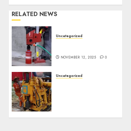
RELATED NEWS
Uncategorized
Jasa Coring Beton
Termurah di Surabaya
NOVEMBER 12, 2025
0
Uncategorized
Jasa Pembuatan Sumur
Bor Kec. Lubuk Keliat
Kab. Ogan Ilir
Profesional untuk
Kebutuhan Air Bersih
Anda Hubungi Kami
Sekarang:
wa.me/6281804698435