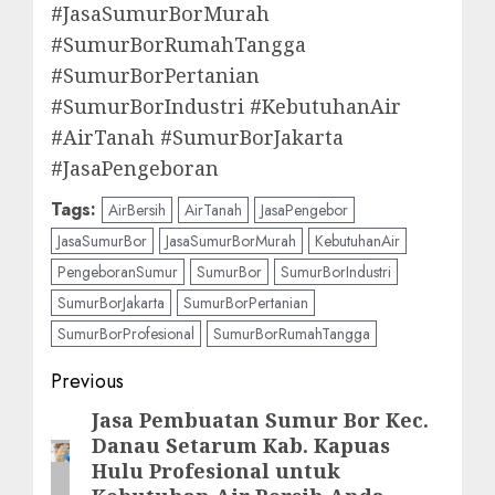
#JasaSumurBorMurah
#SumurBorRumahTangga
#SumurBorPertanian
#SumurBorIndustri #KebutuhanAir
#AirTanah #SumurBorJakarta
#JasaPengeboran
Tags:
AirBersih
AirTanah
JasaPengebor
JasaSumurBor
JasaSumurBorMurah
KebutuhanAir
PengeboranSumur
SumurBor
SumurBorIndustri
SumurBorJakarta
SumurBorPertanian
SumurBorProfesional
SumurBorRumahTangga
Post
Previous
navigation
Jasa Pembuatan Sumur Bor Kec.
Previous
Danau Setarum Kab. Kapuas
post:
Hulu Profesional untuk