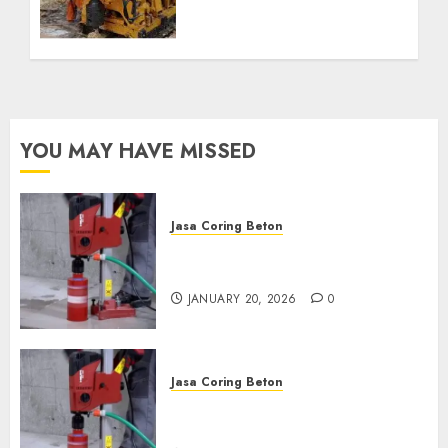
Profesional untuk
Kebutuhan Air Bersih
Anda Hubungi Kami
Sekarang:
wa.me/6281804698435
OCTOBER 9, 2024
0
YOU MAY HAVE MISSED
Jasa Coring Beton
Jasa Coring Beton Profesional
di Surabaya
JANUARY 20, 2026
0
Jasa Coring Beton
Jasa Coring Beton Termurah
di Pasuruan