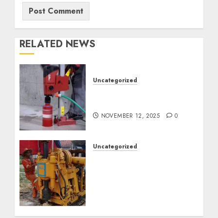
RELATED NEWS
Uncategorized
Jasa Coring Beton
Termurah di Surabaya
NOVEMBER 12, 2025
0
Uncategorized
Jasa Pembuatan Sumur
Bor Kec. Lubuk Keliat
Kab. Ogan Ilir
Profesional untuk
Kebutuhan Air Bersih
Anda Hubungi Kami