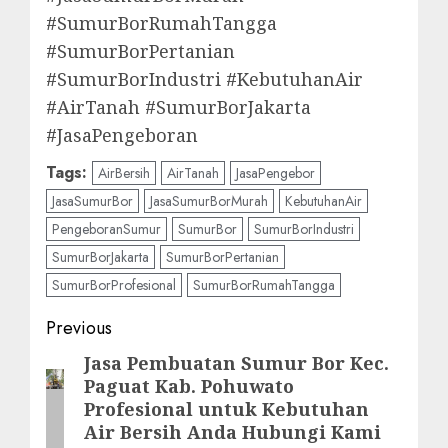
#SumurBorRumahTangga
#SumurBorPertanian
#SumurBorIndustri #KebutuhanAir
#AirTanah #SumurBorJakarta
#JasaPengeboran
Tags:
AirBersih
AirTanah
JasaPengebor
JasaSumurBor
JasaSumurBorMurah
KebutuhanAir
PengeboranSumur
SumurBor
SumurBorIndustri
SumurBorJakarta
SumurBorPertanian
SumurBorProfesional
SumurBorRumahTangga
Post
Previous
navigation
Jasa Pembuatan Sumur Bor Kec.
Previous
Paguat Kab. Pohuwato
post:
Profesional untuk Kebutuhan
Air Bersih Anda Hubungi Kami