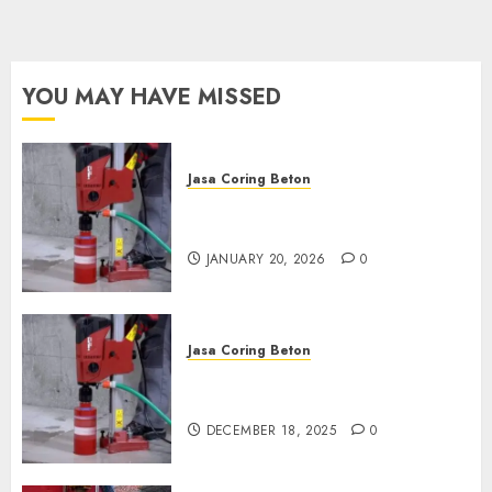
Sekarang:
wa.me/6281804698435
OCTOBER 9, 2024
0
YOU MAY HAVE MISSED
Jasa Coring Beton
Jasa Coring Beton Profesional
di Surabaya
JANUARY 20, 2026
0
Jasa Coring Beton
Jasa Coring Beton Termurah
di Pasuruan
DECEMBER 18, 2025
0