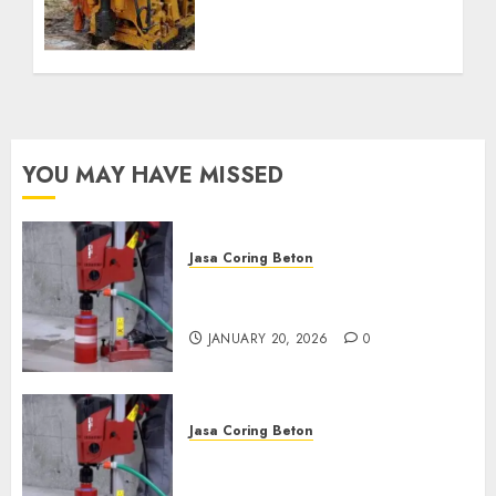
Profesional untuk
Kebutuhan Air Bersih
Anda Hubungi Kami
Sekarang:
wa.me/6281804698435
OCTOBER 9, 2024
0
YOU MAY HAVE MISSED
Jasa Coring Beton
Jasa Coring Beton Profesional
di Surabaya
JANUARY 20, 2026
0
Jasa Coring Beton
Jasa Coring Beton Termurah
di Pasuruan