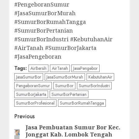
#PengeboranSumur
#JasaSumurBorMurah
#SumurBorRumahTangga
#SumurBorPertanian
#SumurBorIndustri #KebutuhanAir
#AirTanah #SumurBorJakarta
#JasaPengeboran
Tags:
AirBersih
AirTanah
JasaPengebor
JasaSumurBor
JasaSumurBorMurah
KebutuhanAir
PengeboranSumur
SumurBor
SumurBorIndustri
SumurBorJakarta
SumurBorPertanian
SumurBorProfesional
SumurBorRumahTangga
Post
Previous
navigation
Jasa Pembuatan Sumur Bor Kec.
Previous
Jonggat Kab. Lombok Tengah
post: