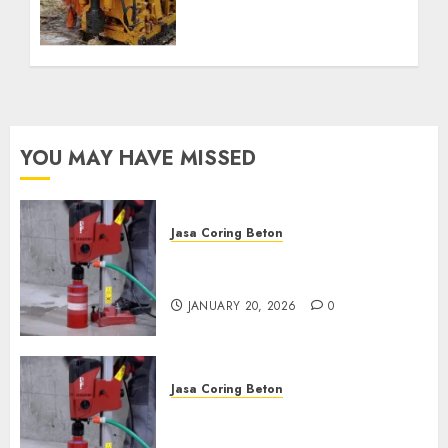
Profesional untuk
Kebutuhan Air Bersih
Anda Hubungi Kami
Sekarang:
wa.me/6281804698435
OCTOBER 9, 2024
0
YOU MAY HAVE MISSED
Jasa Coring Beton
Jasa Coring Beton Profesional
di Surabaya
JANUARY 20, 2026
0
Jasa Coring Beton
Jasa Coring Beton Termurah
di Pasuruan