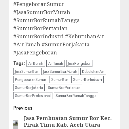
#PengeboranSumur
#JasaSumurBorMurah
#SumurBorRumahTangga
#SumurBorPertanian
#SumurBorIndustri #KebutuhanAir
#AirTanah #SumurBorJakarta
#JasaPengeboran
Tags:
AirBersih
AirTanah
JasaPengebor
JasaSumurBor
JasaSumurBorMurah
KebutuhanAir
PengeboranSumur
SumurBor
SumurBorIndustri
SumurBorJakarta
SumurBorPertanian
SumurBorProfesional
SumurBorRumahTangga
Post
Previous
navigation
Jasa Pembuatan Sumur Bor Kec.
Previous
Pirak Timu Kab. Aceh Utara
post: