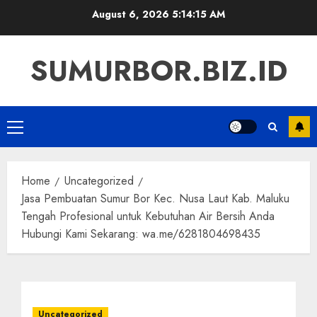
Skip
August 6, 2026
5:14:16 AM
to
content
SUMURBOR.BIZ.ID
Primary
Menu
Home
Uncategorized
Jasa Pembuatan Sumur Bor Kec. Nusa Laut Kab. Maluku
Tengah Profesional untuk Kebutuhan Air Bersih Anda
Hubungi Kami Sekarang: wa.me/6281804698435
Uncategorized