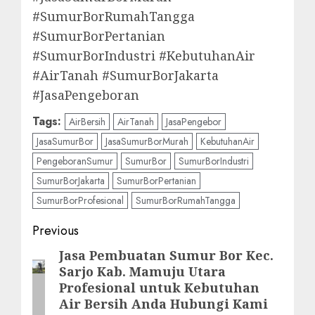
#SumurBorRumahTangga
#SumurBorPertanian
#SumurBorIndustri #KebutuhanAir
#AirTanah #SumurBorJakarta
#JasaPengeboran
Tags:
AirBersih
AirTanah
JasaPengebor
JasaSumurBor
JasaSumurBorMurah
KebutuhanAir
PengeboranSumur
SumurBor
SumurBorIndustri
SumurBorJakarta
SumurBorPertanian
SumurBorProfesional
SumurBorRumahTangga
Post
Previous
navigation
Jasa Pembuatan Sumur Bor Kec.
Previous
Sarjo Kab. Mamuju Utara
post:
Profesional untuk Kebutuhan
Air Bersih Anda Hubungi Kami