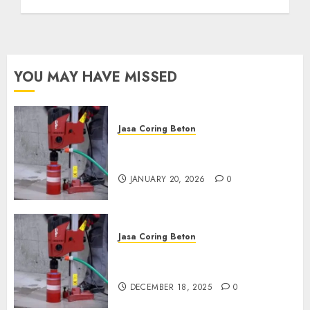
Anda Hubungi Kami
Sekarang:
wa.me/6281804698435
OCTOBER 9, 2024
0
YOU MAY HAVE MISSED
Jasa Coring Beton
Jasa Coring Beton Profesional
di Surabaya
JANUARY 20, 2026
0
Jasa Coring Beton
Jasa Coring Beton Termurah
di Pasuruan
DECEMBER 18, 2025
0