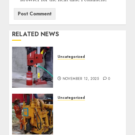
RELATED NEWS
Uncategorized
Jasa Coring Beton
Termurah di Surabaya
NOVEMBER 12, 2025
0
Uncategorized
Jasa Pembuatan Sumur
Bor Kec. Lubuk Keliat
Kab. Ogan Ilir
Profesional untuk
Kebutuhan Air Bersih