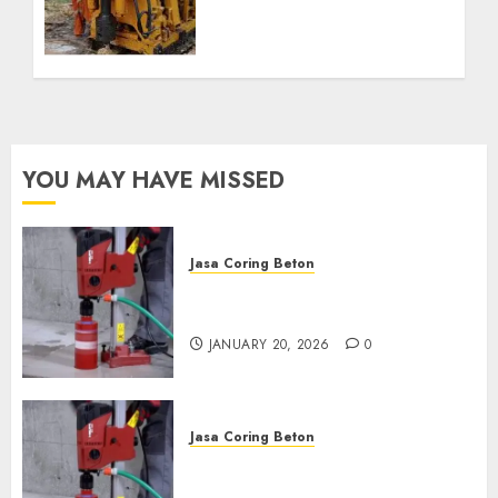
Profesional untuk
Kebutuhan Air Bersih
Anda Hubungi Kami
Sekarang:
wa.me/6281804698435
OCTOBER 9, 2024
0
YOU MAY HAVE MISSED
Jasa Coring Beton
Jasa Coring Beton Profesional
di Surabaya
JANUARY 20, 2026
0
Jasa Coring Beton
Jasa Coring Beton Termurah
di Pasuruan