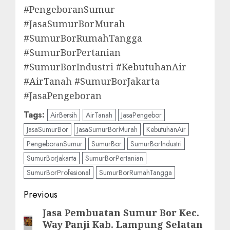
#PengeboranSumur
#JasaSumurBorMurah
#SumurBorRumahTangga
#SumurBorPertanian
#SumurBorIndustri #KebutuhanAir
#AirTanah #SumurBorJakarta
#JasaPengeboran
Tags:
AirBersih
AirTanah
JasaPengebor
JasaSumurBor
JasaSumurBorMurah
KebutuhanAir
PengeboranSumur
SumurBor
SumurBorIndustri
SumurBorJakarta
SumurBorPertanian
SumurBorProfesional
SumurBorRumahTangga
Post
Previous
navigation
Jasa Pembuatan Sumur Bor Kec.
Previous
Way Panji Kab. Lampung Selatan
post: