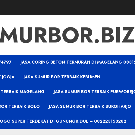
MURBOR.BIZ
74797
JASA CORING BETON TERMURAH DI MAGELANG 0831
 JOGJA
JASA SUMUR BOR TERBAIK KEBUMEN
 TERBAIK MAGELANG
JASA SUMUR BOR TERBAIK PURWOREJ
BOR TERBAIK SOLO
JASA SUMUR BOR TERBAIK SUKOHARJO
PROGO SUPER TERDEKAT DI GUNUNGKIDUL – 082223153282