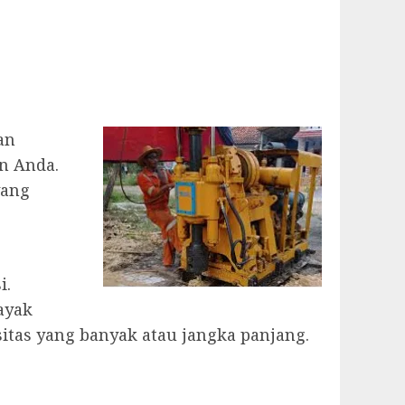
an
n Anda.
yang
i.
ayak
as yang banyak atau jangka panjang.