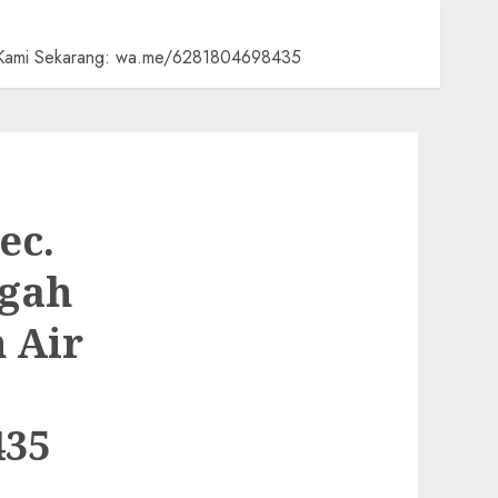
gi Kami Sekarang: wa.me/6281804698435
ec.
ngah
 Air
435