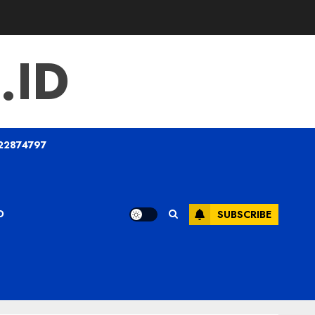
.ID
22874797
O
SUBSCRIBE