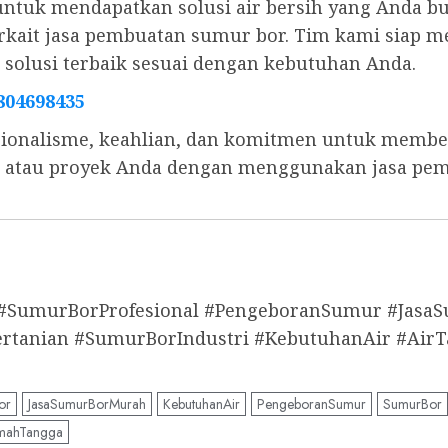
untuk mendapatkan solusi air bersih yang Anda b
 terkait jasa pembuatan sumur bor. Tim kami sia
olusi terbaik sesuai dengan kebutuhan Anda.
804698435
ionalisme, keahlian, dan komitmen untuk memberi
s, atau proyek Anda dengan menggunakan jasa pe
 #SumurBorProfesional #PengeboranSumur #Jas
anian #SumurBorIndustri #KebutuhanAir #AirT
or
JasaSumurBorMurah
KebutuhanAir
PengeboranSumur
SumurBor
mahTangga