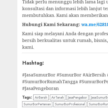
Tidak perlu menunggu lebih lama lagi 
konsultasi dan informasi lebih lanjut
membutuhkan. Kami akan memberikan s
Hubungi Kami Sekarang:
wa.me/6281
Kami siap melayani Anda dengan profes
bersih berkualitas untuk rumah, bisni
kami.
Hashtag:
#JasaSumurBor #SumurBor #AirBersih
#SumurBorRumahTangga #SumurBorPert
#JasaPengeboran
Tags:
AirBersih
AirTanah
JasaPengebor
JasaSumurB
SumurBorPertanian
SumurBorProfesional
SumurBorRu