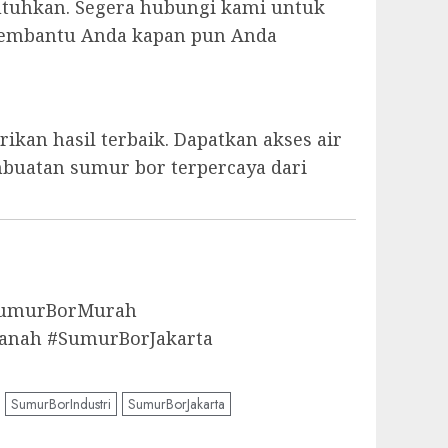
utuhkan. Segera hubungi kami untuk
p membantu Anda kapan pun Anda
kan hasil terbaik. Dapatkan akses air
mbuatan sumur bor terpercaya dari
aSumurBorMurah
anah #SumurBorJakarta
SumurBorIndustri
SumurBorJakarta