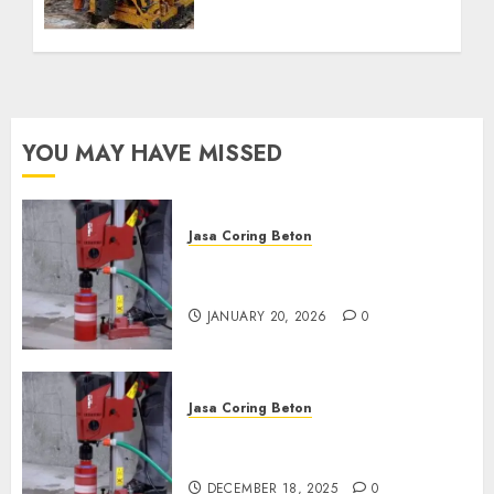
Kebutuhan Air Bersih
Anda Hubungi Kami
Sekarang:
wa.me/6281804698435
OCTOBER 9, 2024
0
YOU MAY HAVE MISSED
Jasa Coring Beton
Jasa Coring Beton Profesional
di Surabaya
JANUARY 20, 2026
0
Jasa Coring Beton
Jasa Coring Beton Termurah
di Pasuruan
DECEMBER 18, 2025
0