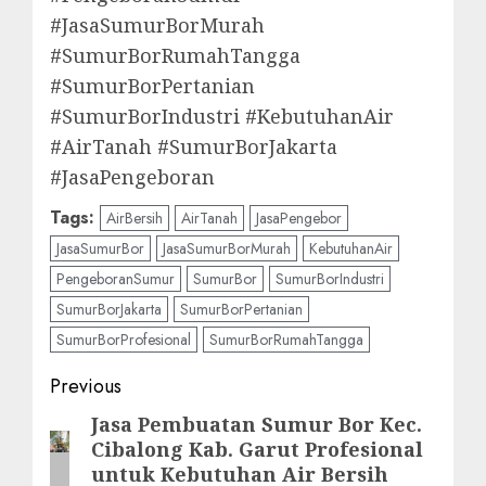
#JasaSumurBorMurah
#SumurBorRumahTangga
#SumurBorPertanian
#SumurBorIndustri #KebutuhanAir
#AirTanah #SumurBorJakarta
#JasaPengeboran
Tags:
AirBersih
AirTanah
JasaPengebor
JasaSumurBor
JasaSumurBorMurah
KebutuhanAir
PengeboranSumur
SumurBor
SumurBorIndustri
SumurBorJakarta
SumurBorPertanian
SumurBorProfesional
SumurBorRumahTangga
Post
Previous
navigation
Jasa Pembuatan Sumur Bor Kec.
Previous
Cibalong Kab. Garut Profesional
post:
untuk Kebutuhan Air Bersih