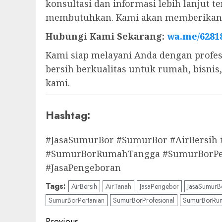
konsultasi dan informasi lebih lanjut
membutuhkan. Kami akan memberikan s
Hubungi Kami Sekarang:
wa.me/6281
Kami siap melayani Anda dengan profes
bersih berkualitas untuk rumah, bisni
kami.
Hashtag:
#JasaSumurBor #SumurBor #AirBersih
#SumurBorRumahTangga #SumurBorPert
#JasaPengeboran
Tags:
AirBersih
AirTanah
JasaPengebor
JasaSumurB
SumurBorPertanian
SumurBorProfesional
SumurBorRu
Previous