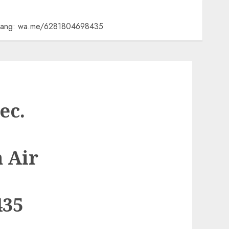
ekarang: wa.me/6281804698435
ec.
 Air
435