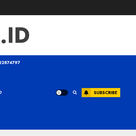
.ID
22874797
O
SUBSCRIBE