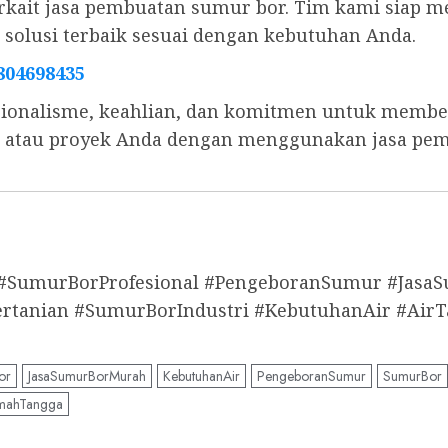
 terkait jasa pembuatan sumur bor. Tim kami sia
olusi terbaik sesuai dengan kebutuhan Anda.
804698435
ionalisme, keahlian, dan komitmen untuk memberi
s, atau proyek Anda dengan menggunakan jasa pe
 #SumurBorProfesional #PengeboranSumur #Jas
anian #SumurBorIndustri #KebutuhanAir #AirT
or
JasaSumurBorMurah
KebutuhanAir
PengeboranSumur
SumurBor
mahTangga