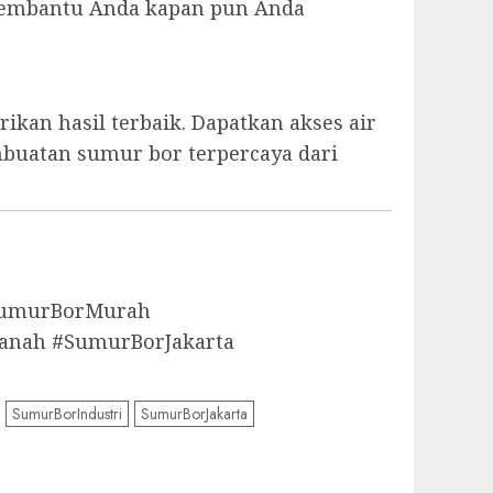
p membantu Anda kapan pun Anda
kan hasil terbaik. Dapatkan akses air
mbuatan sumur bor terpercaya dari
aSumurBorMurah
anah #SumurBorJakarta
SumurBorIndustri
SumurBorJakarta