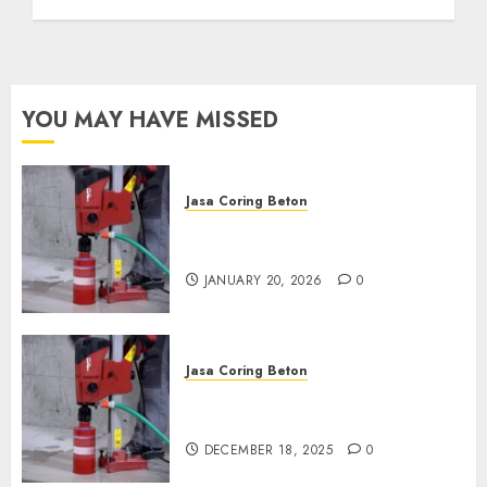
Anda Hubungi Kami
Sekarang:
wa.me/6281804698435
OCTOBER 9, 2024
0
YOU MAY HAVE MISSED
Jasa Coring Beton
Jasa Coring Beton Profesional
di Surabaya
JANUARY 20, 2026
0
Jasa Coring Beton
Jasa Coring Beton Termurah
di Pasuruan
DECEMBER 18, 2025
0