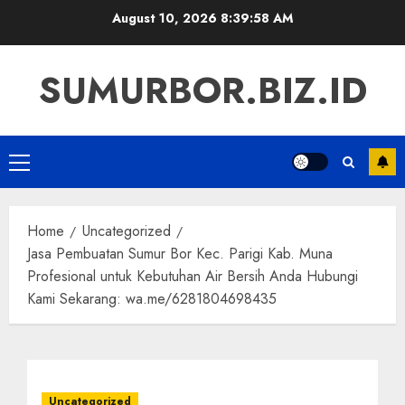
Skip
August 10, 2026
8:39:59 AM
to
content
SUMURBOR.BIZ.ID
Primary
Menu
Home
Uncategorized
Jasa Pembuatan Sumur Bor Kec. Parigi Kab. Muna
Profesional untuk Kebutuhan Air Bersih Anda Hubungi
Kami Sekarang: wa.me/6281804698435
Uncategorized