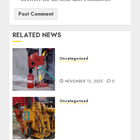
RELATED NEWS
Uncategorized
Jasa Coring Beton
Termurah di Surabaya
NOVEMBER 12, 2025
0
Uncategorized
Jasa Pembuatan Sumur
Bor Kec. Lubuk Keliat
Kab. Ogan Ilir
Profesional untuk
Kebutuhan Air Bersih