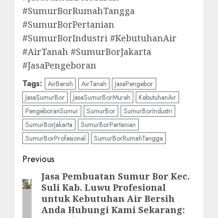
#SumurBorRumahTangga
#SumurBorPertanian
#SumurBorIndustri #KebutuhanAir
#AirTanah #SumurBorJakarta
#JasaPengeboran
Tags:
AirBersih
AirTanah
JasaPengebor
JasaSumurBor
JasaSumurBorMurah
KebutuhanAir
PengeboranSumur
SumurBor
SumurBorIndustri
SumurBorJakarta
SumurBorPertanian
SumurBorProfesional
SumurBorRumahTangga
Post
Previous
navigation
Jasa Pembuatan Sumur Bor Kec.
Previous
Suli Kab. Luwu Profesional
post:
untuk Kebutuhan Air Bersih
Anda Hubungi Kami Sekarang: