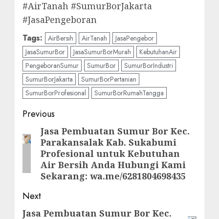
#AirTanah #SumurBorJakarta
#JasaPengeboran
Tags:
AirBersih
AirTanah
JasaPengebor
JasaSumurBor
JasaSumurBorMurah
KebutuhanAir
PengeboranSumur
SumurBor
SumurBorIndustri
SumurBorJakarta
SumurBorPertanian
SumurBorProfesional
SumurBorRumahTangga
Post
Previous
navigation
Jasa Pembuatan Sumur Bor Kec.
Previous
Parakansalak Kab. Sukabumi
post:
Profesional untuk Kebutuhan
Air Bersih Anda Hubungi Kami
Sekarang: wa.me/6281804698435
Next
Jasa Pembuatan Sumur Bor Kec.
Next