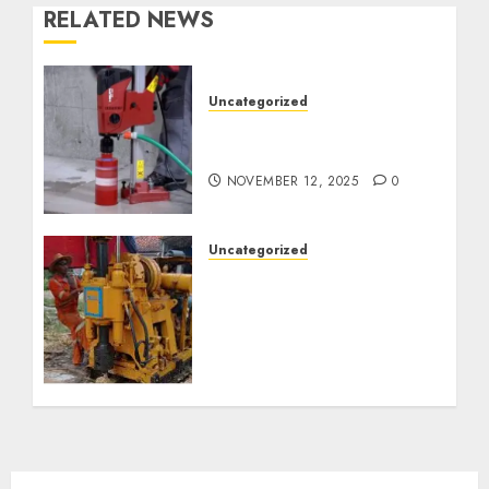
RELATED NEWS
Uncategorized
Jasa Coring Beton
Termurah di Surabaya
NOVEMBER 12, 2025
0
Uncategorized
Jasa Pembuatan Sumur
Bor Kec. Lubuk Keliat
Kab. Ogan Ilir
Profesional untuk
Kebutuhan Air Bersih
Anda Hubungi Kami
Sekarang:
wa.me/6281804698435
OCTOBER 9, 2024
0