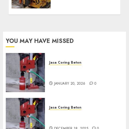
Kebutuhan Air Bersih
Anda Hubungi Kami
Sekarang:
wa.me/6281804698435
OCTOBER 9, 2024
0
YOU MAY HAVE MISSED
Jasa Coring Beton
Jasa Coring Beton Profesional
di Surabaya
JANUARY 20, 2026
0
Jasa Coring Beton
Jasa Coring Beton Termurah
di Pasuruan
DECEMBER 18, 2025
0