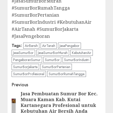
#JasaSumurBorMurah
#SumurBorRumahTangga
#SumurBorPertanian
#SumurBorIndustri #KebutuhanAir
#AirTanah #SumurBorJakarta
#JasaPengeboran
Tags:
AirBersih
AirTanah
JasaPengebor
JasaSumurBor
JasaSumurBorMurah
KebutuhanAir
PengeboranSumur
SumurBor
SumurBorIndustri
SumurBorJakarta
SumurBorPertanian
SumurBorProfesional
SumurBorRumahTangga
Post
Previous
navigation
Jasa Pembuatan Sumur Bor Kec.
Previous
Muara Kaman Kab. Kutai
post:
Kartanegara Profesional untuk
Kebutuhan Air Bersih Anda