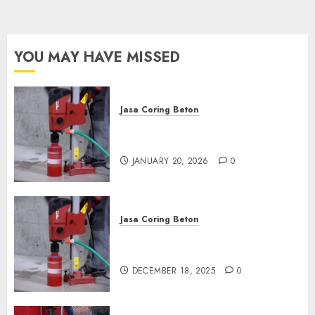
Sekarang:
wa.me/6281804698435
OCTOBER 9, 2024
0
YOU MAY HAVE MISSED
Jasa Coring Beton
Jasa Coring Beton Profesional
di Surabaya
JANUARY 20, 2026
0
Jasa Coring Beton
Jasa Coring Beton Termurah
di Pasuruan
DECEMBER 18, 2025
0