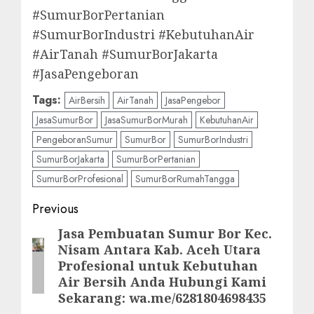
#SumurBorPertanian
#SumurBorIndustri #KebutuhanAir
#AirTanah #SumurBorJakarta
#JasaPengeboran
Tags:
AirBersih
AirTanah
JasaPengebor
JasaSumurBor
JasaSumurBorMurah
KebutuhanAir
PengeboranSumur
SumurBor
SumurBorIndustri
SumurBorJakarta
SumurBorPertanian
SumurBorProfesional
SumurBorRumahTangga
Post
Previous
navigation
Jasa Pembuatan Sumur Bor Kec.
Previous
Nisam Antara Kab. Aceh Utara
post:
Profesional untuk Kebutuhan
Air Bersih Anda Hubungi Kami
Sekarang: wa.me/6281804698435