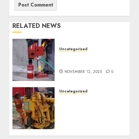
RELATED NEWS
Uncategorized
Jasa Coring Beton
Termurah di Surabaya
NOVEMBER 12, 2025
0
Uncategorized
Jasa Pembuatan Sumur
Bor Kec. Lubuk Keliat
Kab. Ogan Ilir
Profesional untuk
Kebutuhan Air Bersih
Anda Hubungi Kami