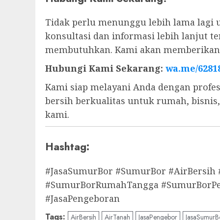
Tidak perlu menunggu lebih lama lagi 
konsultasi dan informasi lebih lanjut
membutuhkan. Kami akan memberikan s
Hubungi Kami Sekarang:
wa.me/6281
Kami siap melayani Anda dengan profes
bersih berkualitas untuk rumah, bisni
kami.
Hashtag:
#JasaSumurBor #SumurBor #AirBersih
#SumurBorRumahTangga #SumurBorPert
#JasaPengeboran
Tags:
AirBersih
AirTanah
JasaPengebor
JasaSumurB