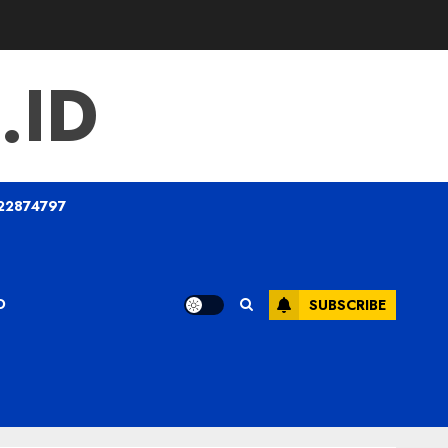
.ID
22874797
O
SUBSCRIBE