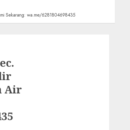
 Kami Sekarang: wa.me/6281804698435
ec.
ir
 Air
435