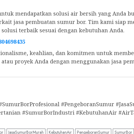
untuk mendapatkan solusi air bersih yang Anda b
 terkait jasa pembuatan sumur bor. Tim kami sia
olusi terbaik sesuai dengan kebutuhan Anda.
804698435
ionalisme, keahlian, dan komitmen untuk memberi
s, atau proyek Anda dengan menggunakan jasa pe
 #SumurBorProfesional #PengeboranSumur #Jas
anian #SumurBorIndustri #KebutuhanAir #AirT
or
JasaSumurBorMurah
KebutuhanAir
PengeboranSumur
SumurBor