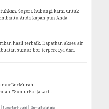
utuhkan. Segera hubungi kami untuk
p membantu Anda kapan pun Anda
kan hasil terbaik. Dapatkan akses air
mbuatan sumur bor terpercaya dari
aSumurBorMurah
anah #SumurBorJakarta
SumurBorIndustri
SumurBorJakarta