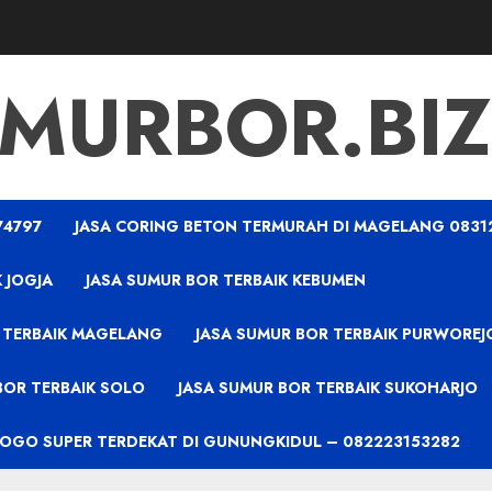
MURBOR.BIZ
74797
JASA CORING BETON TERMURAH DI MAGELANG 0831
 JOGJA
JASA SUMUR BOR TERBAIK KEBUMEN
 TERBAIK MAGELANG
JASA SUMUR BOR TERBAIK PURWOREJ
BOR TERBAIK SOLO
JASA SUMUR BOR TERBAIK SUKOHARJO
PROGO SUPER TERDEKAT DI GUNUNGKIDUL – 082223153282