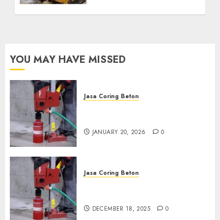
Anda Hubungi Kami
Sekarang:
wa.me/6281804698435
OCTOBER 9, 2024
0
YOU MAY HAVE MISSED
Jasa Coring Beton
Jasa Coring Beton Profesional
di Surabaya
JANUARY 20, 2026
0
Jasa Coring Beton
Jasa Coring Beton Termurah
di Pasuruan
DECEMBER 18, 2025
0