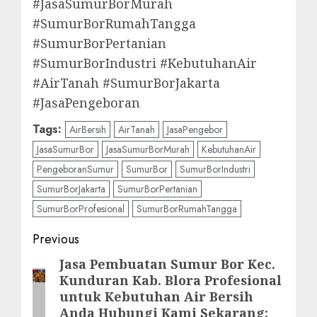
#JasaSumurBorMurah
#SumurBorRumahTangga
#SumurBorPertanian
#SumurBorIndustri #KebutuhanAir
#AirTanah #SumurBorJakarta
#JasaPengeboran
Tags:
AirBersih
AirTanah
JasaPengebor
JasaSumurBor
JasaSumurBorMurah
KebutuhanAir
PengeboranSumur
SumurBor
SumurBorIndustri
SumurBorJakarta
SumurBorPertanian
SumurBorProfesional
SumurBorRumahTangga
Post
Previous
navigation
Jasa Pembuatan Sumur Bor Kec.
Previous
Kunduran Kab. Blora Profesional
post:
untuk Kebutuhan Air Bersih
Anda Hubungi Kami Sekarang: