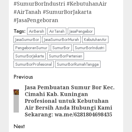
#SumurBorIndustri #KebutuhanAir
#AirTanah #SumurBorJakarta
#JasaPengeboran
Tags:
AirBersih
AirTanah
JasaPengebor
JasaSumurBor
JasaSumurBorMurah
KebutuhanAir
PengeboranSumur
SumurBor
SumurBorIndustri
SumurBorJakarta
SumurBorPertanian
SumurBorProfesional
SumurBorRumahTangga
Post
Previous
navigation
Jasa Pembuatan Sumur Bor Kec.
Previous
Cimahi Kab. Kuningan
post:
Profesional untuk Kebutuhan
Air Bersih Anda Hubungi Kami
Sekarang: wa.me/6281804698435
Next