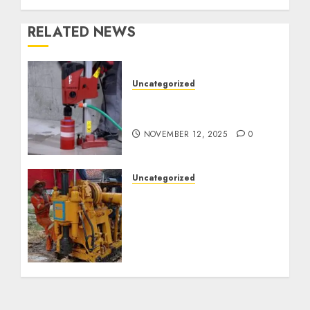
RELATED NEWS
Uncategorized
Jasa Coring Beton
Termurah di Surabaya
NOVEMBER 12, 2025
0
Uncategorized
Jasa Pembuatan Sumur
Bor Kec. Lubuk Keliat
Kab. Ogan Ilir
Profesional untuk
Kebutuhan Air Bersih
Anda Hubungi Kami
Sekarang:
wa.me/6281804698435