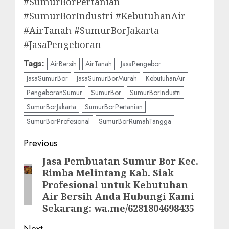
#SumurBorPertanian
#SumurBorIndustri #KebutuhanAir
#AirTanah #SumurBorJakarta
#JasaPengeboran
Tags:
AirBersih
AirTanah
JasaPengebor
JasaSumurBor
JasaSumurBorMurah
KebutuhanAir
PengeboranSumur
SumurBor
SumurBorIndustri
SumurBorJakarta
SumurBorPertanian
SumurBorProfesional
SumurBorRumahTangga
Post
Previous
navigation
Jasa Pembuatan Sumur Bor Kec.
Previous
Rimba Melintang Kab. Siak
post:
Profesional untuk Kebutuhan
Air Bersih Anda Hubungi Kami
Sekarang: wa.me/6281804698435
Next