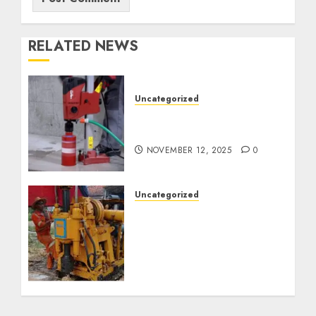
RELATED NEWS
Uncategorized
Jasa Coring Beton
Termurah di Surabaya
NOVEMBER 12, 2025
0
Uncategorized
Jasa Pembuatan Sumur
Bor Kec. Lubuk Keliat
Kab. Ogan Ilir
Profesional untuk
Kebutuhan Air Bersih
Anda Hubungi Kami
Sekarang: