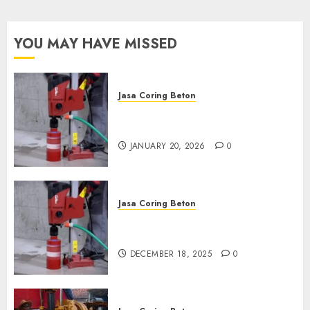
wa.me/6281804698435
OCTOBER 9, 2024
0
YOU MAY HAVE MISSED
Jasa Coring Beton
Jasa Coring Beton Profesional
di Surabaya
JANUARY 20, 2026
0
Jasa Coring Beton
Jasa Coring Beton Termurah
di Pasuruan
DECEMBER 18, 2025
0