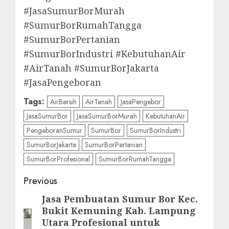
#JasaSumurBorMurah
#SumurBorRumahTangga
#SumurBorPertanian
#SumurBorIndustri #KebutuhanAir
#AirTanah #SumurBorJakarta
#JasaPengeboran
Tags:
AirBersih
AirTanah
JasaPengebor
JasaSumurBor
JasaSumurBorMurah
KebutuhanAir
PengeboranSumur
SumurBor
SumurBorIndustri
SumurBorJakarta
SumurBorPertanian
SumurBorProfesional
SumurBorRumahTangga
Post
Previous
navigation
Jasa Pembuatan Sumur Bor Kec.
Previous
Bukit Kemuning Kab. Lampung
post:
Utara Profesional untuk