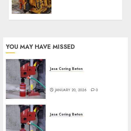
Profesional untuk
Kebutuhan Air Bersih
Anda Hubungi Kami
Sekarang:
wa.me/6281804698435
OCTOBER 9, 2024
0
YOU MAY HAVE MISSED
Jasa Coring Beton
Jasa Coring Beton Profesional
di Surabaya
JANUARY 20, 2026
0
Jasa Coring Beton
Jasa Coring Beton Termurah
di Pasuruan