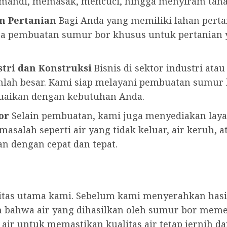
i mandi, memasak, mencuci, hingga menyiram tan
n Pertanian
Bagi Anda yang memiliki lahan pertan
jasa pembuatan sumur bor khusus untuk pertania
tri dan Konstruksi
Bisnis di sektor industri ata
lah besar. Kami siap melayani pembuatan sumu
suaikan dengan kebutuhan Anda.
or
Selain pembuatan, kami juga menyediakan lay
asalah seperti air yang tidak keluar, air keruh, a
n dengan cepat dan tepat.
ritas utama kami. Sebelum kami menyerahkan has
 bahwa air yang dihasilkan oleh sumur bor meme
ir untuk memastikan kualitas air tetap jernih d