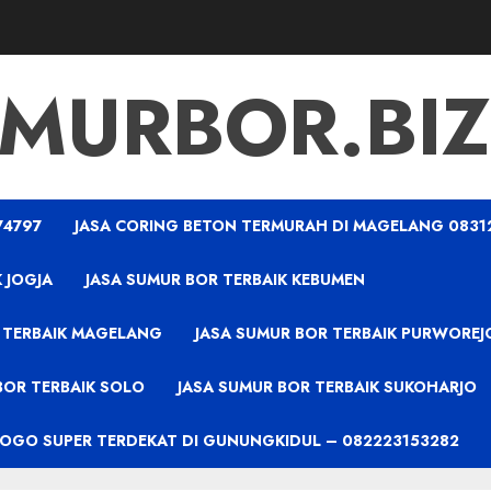
MURBOR.BIZ
74797
JASA CORING BETON TERMURAH DI MAGELANG 0831
 JOGJA
JASA SUMUR BOR TERBAIK KEBUMEN
 TERBAIK MAGELANG
JASA SUMUR BOR TERBAIK PURWOREJ
BOR TERBAIK SOLO
JASA SUMUR BOR TERBAIK SUKOHARJO
PROGO SUPER TERDEKAT DI GUNUNGKIDUL – 082223153282