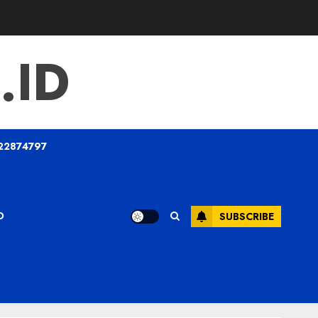
.ID
22874797
O
SUBSCRIBE