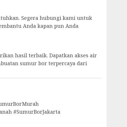
utuhkan. Segera hubungi kami untuk
p membantu Anda kapan pun Anda
kan hasil terbaik. Dapatkan akses air
mbuatan sumur bor terpercaya dari
aSumurBorMurah
anah #SumurBorJakarta