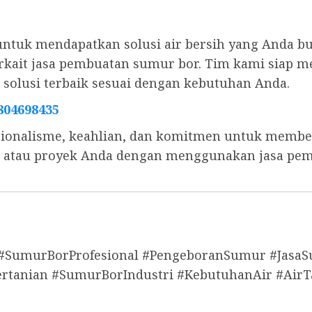
untuk mendapatkan solusi air bersih yang Anda b
 terkait jasa pembuatan sumur bor. Tim kami sia
olusi terbaik sesuai dengan kebutuhan Anda.
804698435
ionalisme, keahlian, dan komitmen untuk memberi
s, atau proyek Anda dengan menggunakan jasa pe
 #SumurBorProfesional #PengeboranSumur #Jas
anian #SumurBorIndustri #KebutuhanAir #AirT