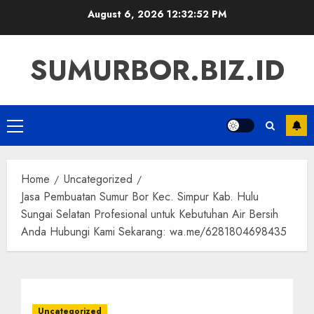
Skip
August 6, 2026
12:32:53 PM
to
content
SUMURBOR.BIZ.ID
Primary
Menu
Home
Uncategorized
Jasa Pembuatan Sumur Bor Kec. Simpur Kab. Hulu
Sungai Selatan Profesional untuk Kebutuhan Air Bersih
Anda Hubungi Kami Sekarang: wa.me/6281804698435
Uncategorized