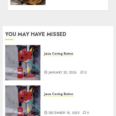
Kebutuhan Air Bersih
Anda Hubungi Kami
Sekarang:
wa.me/6281804698435
OCTOBER 9, 2024
0
YOU MAY HAVE MISSED
Jasa Coring Beton
Jasa Coring Beton Profesional
di Surabaya
JANUARY 20, 2026
0
Jasa Coring Beton
Jasa Coring Beton Termurah
di Pasuruan
DECEMBER 18, 2025
0