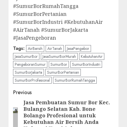
#SumurBorRumahTangga
#SumurBorPertanian
#SumurBorIndustri #KebutuhanAir
#AirTanah #SumurBorJakarta
#JasaPengeboran
Tags:
AirBersih
AirTanah
JasaPengebor
JasaSumurBor
JasaSumurBorMurah
KebutuhanAir
PengeboranSumur
SumurBor
SumurBorIndustri
SumurBorJakarta
SumurBorPertanian
SumurBorProfesional
SumurBorRumahTangga
Post
Previous
navigation
Jasa Pembuatan Sumur Bor Kec.
Previous
Bulango Selatan Kab. Bone
post:
Bolango Profesional untuk
Kebutuhan Air Bersih Anda