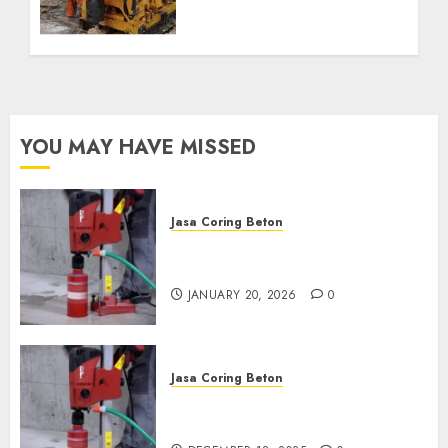
Profesional untuk
Kebutuhan Air Bersih
Anda Hubungi Kami
Sekarang:
wa.me/6281804698435
OCTOBER 9, 2024
0
YOU MAY HAVE MISSED
Jasa Coring Beton
Jasa Coring Beton Profesional
di Surabaya
JANUARY 20, 2026
0
Jasa Coring Beton
Jasa Coring Beton Termurah
di Pasuruan