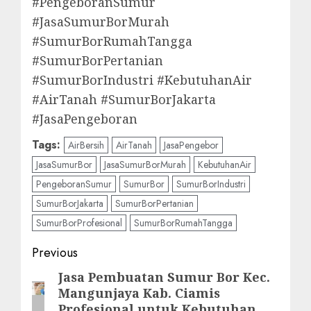
#PengeboranSumur
#JasaSumurBorMurah
#SumurBorRumahTangga
#SumurBorPertanian
#SumurBorIndustri #KebutuhanAir
#AirTanah #SumurBorJakarta
#JasaPengeboran
Tags:
AirBersih
AirTanah
JasaPengebor
JasaSumurBor
JasaSumurBorMurah
KebutuhanAir
PengeboranSumur
SumurBor
SumurBorIndustri
SumurBorJakarta
SumurBorPertanian
SumurBorProfesional
SumurBorRumahTangga
Post
Previous
navigation
Jasa Pembuatan Sumur Bor Kec.
Previous
Mangunjaya Kab. Ciamis
post:
Profesional untuk Kebutuhan