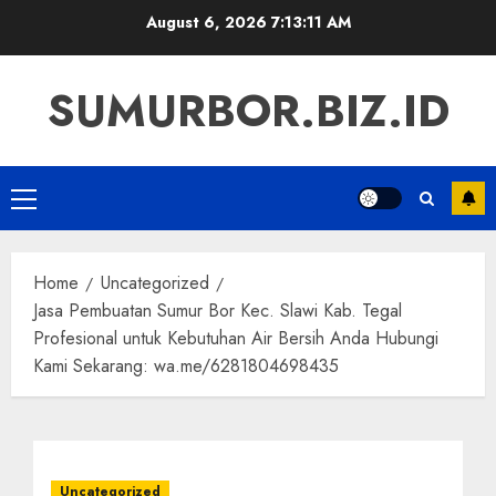
Skip
August 6, 2026
7:13:12 AM
to
content
SUMURBOR.BIZ.ID
Primary
Menu
Home
Uncategorized
Jasa Pembuatan Sumur Bor Kec. Slawi Kab. Tegal
Profesional untuk Kebutuhan Air Bersih Anda Hubungi
Kami Sekarang: wa.me/6281804698435
Uncategorized