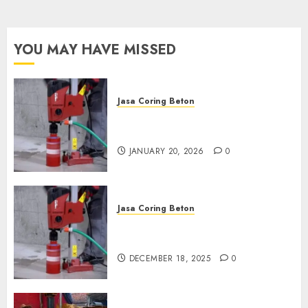
wa.me/6281804698435
OCTOBER 9, 2024
0
YOU MAY HAVE MISSED
Jasa Coring Beton
Jasa Coring Beton Profesional
di Surabaya
JANUARY 20, 2026
0
Jasa Coring Beton
Jasa Coring Beton Termurah
di Pasuruan
DECEMBER 18, 2025
0