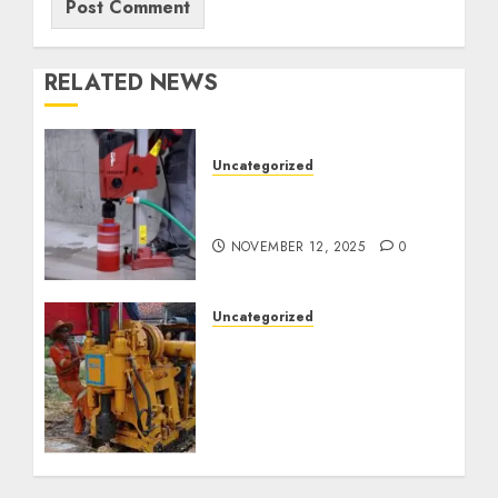
RELATED NEWS
Uncategorized
Jasa Coring Beton
Termurah di Surabaya
NOVEMBER 12, 2025
0
Uncategorized
Jasa Pembuatan Sumur
Bor Kec. Lubuk Keliat
Kab. Ogan Ilir
Profesional untuk
Kebutuhan Air Bersih
Anda Hubungi Kami
Sekarang: