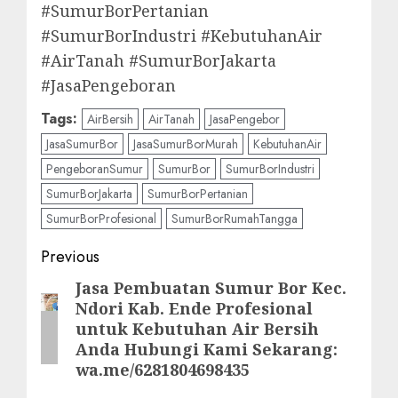
#SumurBorPertanian
#SumurBorIndustri #KebutuhanAir
#AirTanah #SumurBorJakarta
#JasaPengeboran
Tags:
AirBersih
AirTanah
JasaPengebor
JasaSumurBor
JasaSumurBorMurah
KebutuhanAir
PengeboranSumur
SumurBor
SumurBorIndustri
SumurBorJakarta
SumurBorPertanian
SumurBorProfesional
SumurBorRumahTangga
Post
Previous
navigation
Jasa Pembuatan Sumur Bor Kec.
Previous
Ndori Kab. Ende Profesional
post:
untuk Kebutuhan Air Bersih
Anda Hubungi Kami Sekarang:
wa.me/6281804698435