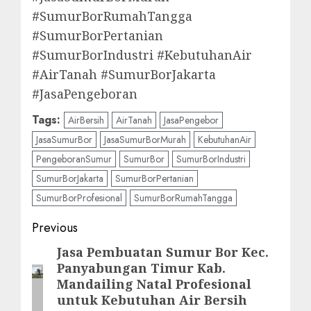
#SumurBorRumahTangga
#SumurBorPertanian
#SumurBorIndustri #KebutuhanAir
#AirTanah #SumurBorJakarta
#JasaPengeboran
Tags:
AirBersih
AirTanah
JasaPengebor
JasaSumurBor
JasaSumurBorMurah
KebutuhanAir
PengeboranSumur
SumurBor
SumurBorIndustri
SumurBorJakarta
SumurBorPertanian
SumurBorProfesional
SumurBorRumahTangga
Post
Previous
navigation
Jasa Pembuatan Sumur Bor Kec.
Previous
Panyabungan Timur Kab.
post:
Mandailing Natal Profesional
untuk Kebutuhan Air Bersih