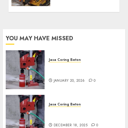
Kebutuhan Air Bersih
Anda Hubungi Kami
Sekarang:
wa.me/6281804698435
OCTOBER 9, 2024
0
YOU MAY HAVE MISSED
Jasa Coring Beton
Jasa Coring Beton Profesional
di Surabaya
JANUARY 20, 2026
0
Jasa Coring Beton
Jasa Coring Beton Termurah
di Pasuruan
DECEMBER 18, 2025
0