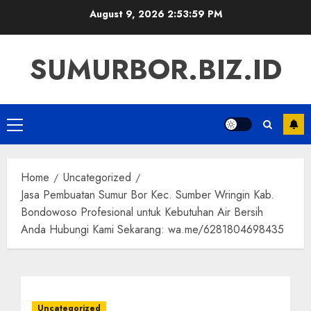
Skip
August 9, 2026
2:54:00 PM
to
content
SUMURBOR.BIZ.ID
Primary
Menu
Home
Uncategorized
Jasa Pembuatan Sumur Bor Kec. Sumber Wringin Kab.
Bondowoso Profesional untuk Kebutuhan Air Bersih
Anda Hubungi Kami Sekarang: wa.me/6281804698435
Uncategorized